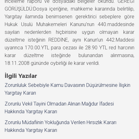
inceleme raporu ve dosyadaki belgeler okundu. GEREĞİ
GÖRÜŞÜLDÜ:Dosya içeriğine, mahkeme kararında belirtilip,
Yargıtay ilamında benimsenen gerektirici sebeplere göre
Hukuk Usulü Muhakemeleri Kanunu’nun 440.maddesinde
sayılan nedenlerden hiçbirisine uygun olmayan karar
düzeltme isteğinin REDDİNE, aynı Kanun’un 442.Maddesi
uyarınca 170.00.YTL para cezası ile 28.90 YTL red harcının
karar düzeltme isteğinde bulunandan alınmasına,
18.11.2008 gününde oybirliği ile karar verildi.
İlgili Yazılar
Zorunluluk Sebebiyle Kamu Davasının Düşürülmesine İlişkin
Yargıtay Kararı
Zorunlu Vekil Tayini Olmadan Alınan Mağdur İfadesi
Hakkında Yargıtay Kararı
Zorunlu Müdafiinin Yokluğunda Verilen Hırsızlık Kararı
Hakkında Yargıtay Kararı