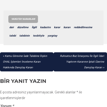
YARGITAY KARARLARI
dair
düzeltme
İlgili
kadastro
karar
kararı
reddedilmesine
talebi
talebinin
tesbitiyle
yargıtay
YAZI
Kamu Görevine İade Talebine İlişkin
Ruhsatsız Baz İstasyonu İle İlgili İdari
GEZINMESI
OHAL İşlemleri İnceleme Kararı
Yaptırım Kararının İptali Üzerine
Hakkında Danıştay Kararı
Danıştay Kararı
BIR YANIT YAZIN
E-posta adresiniz yayınlanmayacak.
Gerekli alanlar
*
ile
işaretlenmişlerdir
Yorum
*