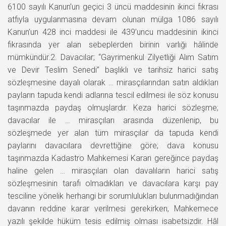
6100 sayılı Kanun’un geçici 3 üncü maddesinin ikinci fıkrası
atfıyla uygulanmasına devam olunan mülga 1086 sayılı
Kanun’un 428 inci maddesi ile 439’uncu maddesinin ikinci
fıkrasında yer alan sebeplerden birinin varlığı hâlinde
mümkündür.2. Davacılar; “Gayrimenkul Zilyetliği Alım Satım
ve Devir Teslim Senedi” başlıklı ve tarihsiz harici satış
sözleşmesine dayalı olarak … mirasçılarından satın aldıkları
payların tapuda kendi adlarına tescil edilmesi ile söz konusu
taşınmazda paydaş olmuşlardır. Keza harici sözleşme;
davacılar ile … mirasçıları arasında düzenlenip, bu
sözleşmede yer alan tüm mirasçılar da tapuda kendi
paylarını davacılara devrettiğine göre; dava konusu
taşınmazda Kadastro Mahkemesi Kararı gereğince paydaş
haline gelen … mirasçıları olan davalıların harici satış
sözleşmesinin tarafı olmadıkları ve davacılara karşı pay
tesciline yönelik herhangi bir sorumlulukları bulunmadığından
davanın reddine karar verilmesi gerekirken, Mahkemece
yazılı şekilde hüküm tesis edilmiş olması isabetsizdir. Hâl