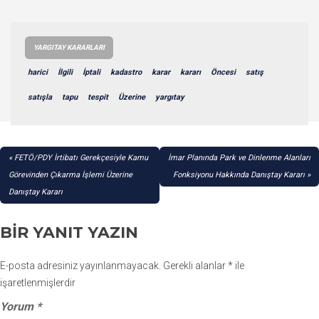
YARGITAY KARARLARI
harici
İlgili
İptali
kadastro
karar
kararı
Öncesi
satış
satışla
tapu
tespit
Üzerine
yargıtay
YAZI
FETÖ/PDY İrtibatı Gerekçesiyle Kamu
İmar Planında Park ve Dinlenme Alanları
GEZINMESI
Görevinden Çıkarma İşlemi Üzerine
Fonksiyonu Hakkında Danıştay Kararı
Danıştay Kararı
BIR YANIT YAZIN
E-posta adresiniz yayınlanmayacak.
Gerekli alanlar
*
ile
işaretlenmişlerdir
Yorum
*