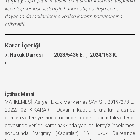
Yargıtay, tapu iptali ve tescili davasında, kadastro tespitinin
kesinleşmemesi nedeniyle harici satış sözleşmesine
dayanan davacılar lehine verilen kararın bozulmasına
hükmetti.
Karar İçeriği
7. Hukuk Dairesi 2023/5436 E. , 2024/153 K.
İçtihat Metni
MAHKEMESİ :Asliye Hukuk MahkemesiSAYISI : 2019/278 E.,
2022/102 K.KARAR : Davanın kabulüneTaraflar arasında
görülen ve temyiz incelemesinden geçen tapu iptali ve tescil
davasında verilen karar hakkında yapılan temyiz incelemesi
sonucunda Yargıtay (Kapatılan) 16. Hukuk Dairesince