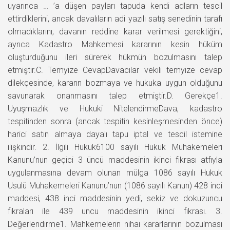
uyarınca … ’a düşen payları tapuda kendi adların tescil
ettirdiklerini, ancak davalıların adi yazılı satış senedinin tarafı
olmadıklarını, davanın reddine karar verilmesi gerektiğini,
ayrıca Kadastro Mahkemesi kararının kesin hüküm
oluşturduğunu ileri sürerek hükmün bozulmasını talep
etmiştir.C. Temyize CevapDavacılar vekili temyize cevap
dilekçesinde, kararın bozmaya ve hukuka uygun olduğunu
savunarak onanmasını talep etmiştir.D. Gerekçe1.
Uyuşmazlık ve Hukuki NitelendirmeDava, kadastro
tespitinden sonra (ancak tespitin kesinleşmesinden önce)
harici satın almaya dayalı tapu iptal ve tescil istemine
ilişkindir. 2. İlgili Hukuk6100 sayılı Hukuk Muhakemeleri
Kanunu’nun geçici 3 üncü maddesinin ikinci fıkrası atfıyla
uygulanmasına devam olunan mülga 1086 sayılı Hukuk
Usulü Muhakemeleri Kanunu’nun (1086 sayılı Kanun) 428 inci
maddesi, 438 inci maddesinin yedi, sekiz ve dokuzuncu
fıkraları ile 439 uncu maddesinin ikinci fıkrası. 3.
Değerlendirme1. Mahkemelerin nihai kararlarının bozulması