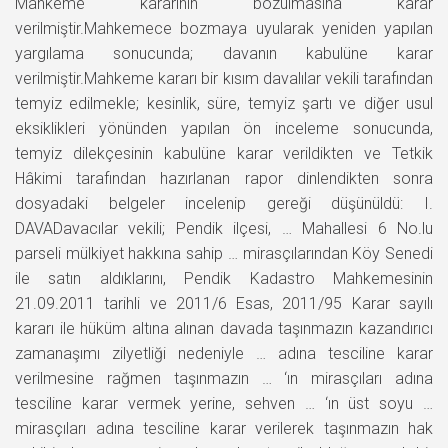
Mahkeme kararının bozulmasına karar
verilmiştir.Mahkemece bozmaya uyularak yeniden yapılan
yargılama sonucunda; davanın kabulüne karar
verilmiştir.Mahkeme kararı bir kısım davalılar vekili tarafından
temyiz edilmekle; kesinlik, süre, temyiz şartı ve diğer usul
eksiklikleri yönünden yapılan ön inceleme sonucunda,
temyiz dilekçesinin kabulüne karar verildikten ve Tetkik
Hâkimi tarafından hazırlanan rapor dinlendikten sonra
dosyadaki belgeler incelenip gereği düşünüldü: I.
DAVADavacılar vekili; Pendik ilçesi, … Mahallesi 6 No.lu
parseli mülkiyet hakkına sahip … mirasçılarından Köy Senedi
ile satın aldıklarını, Pendik Kadastro Mahkemesinin
21.09.2011 tarihli ve 2011/6 Esas, 2011/95 Karar sayılı
kararı ile hüküm altına alınan davada taşınmazın kazandırıcı
zamanaşımı zilyetliği nedeniyle … adına tesciline karar
verilmesine rağmen taşınmazın … ‘ın mirasçıları adına
tesciline karar vermek yerine, sehven … ‘ın üst soyu …
mirasçıları adına tesciline karar verilerek taşınmazın hak