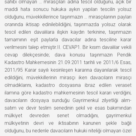
sahibi olmayan … mirasçıları adına tescil olduğunu, açık bir
maddi hata sonucu hukuka aykırı yapılan tescilin yolsuz
olduğunu, müvekkillerince taşınmazın … mirasçılarının payları
oranında iktisap edinilebildiğini, taşınmazda yolsuz olarak
tescil edilen davalılara ilişkin kaydın terkinine, taşınmazın
tamamının eşit paylarla davacılar adına tesciline karar
verilmesini talep etmiştir.II. CEVAP1. Bir kısım davalılar vekili
cevap dilekçesinde; dava konusu taşınmazın Pendik
Kadastro Mahkemesinin 21.09.2011 tarihli ve 2011/6 Esas,
2011/95 Karar sayılı kesinleşen kararına dayanılarak tescil
edildiğini, müvekkillerinin mirasçı iken davacıların mirasçı
olmadıklarını, kadastro dosyasına ibraz edilen veraset
ilamına göre kadastro mahkemesinin tescil kararı verdiğini,
davacıların dosyaya sunduğu Gayrimenkul zilyetliği alım-
satım ve devir teslim senedinin şekil ve esas bakımından
mülkiyet devreden senet olmadığını, gayrimenkul
mülkiyetinin devri ve iktisabının kanunen şekle bağlı
olduğunu, bu nedenle davacıların hukuki niteliği olmayan özel