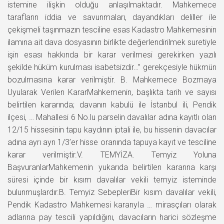
istemine ilişkin olduğu anlaşılmaktadır. Mahkemece
tarafların iddia ve savunmaları, dayandıkları deliller ile
çekişmeli taşınmazın tesciline esas Kadastro Mahkemesinin
ilamına ait dava dosyasının birlikte değerlendirilmek suretiyle
işin esası hakkında bir karar verilmesi gerekirken yazılı
şekilde hüküm kurulması isabetsizdir…” gerekçesiyle hükmün
bozulmasına karar verilmiştir. B. Mahkemece Bozmaya
Uyularak Verilen KararMahkemenin, başlıkta tarih ve sayısı
belirtilen kararında; davanın kabulü ile İstanbul ili, Pendik
ilçesi, … Mahallesi 6 No.lu parselin davalılar adına kayıtlı olan
12/15 hissesinin tapu kaydının iptali ile, bu hissenin davacılar
adına ayrı ayrı 1/3’er hisse oranında tapuya kayıt ve tesciline
karar verilmiştir.V. TEMYİZA. Temyiz Yoluna
BaşvuranlarMahkemenin yukarıda belirtilen kararına karşı
süresi içinde bir kısım davalılar vekili temyiz isteminde
bulunmuşlardır.B. Temyiz SebepleriBir kısım davalılar vekili,
Pendik Kadastro Mahkemesi kararıyla … mirasçıları olarak
adlarına pay tescili yapıldığını, davacıların harici sözleşme