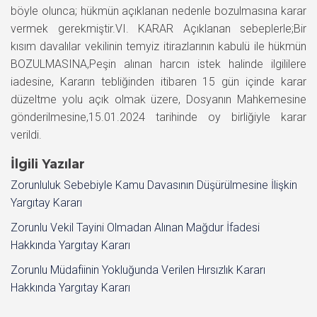
böyle olunca; hükmün açıklanan nedenle bozulmasına karar
vermek gerekmiştir.VI. KARAR Açıklanan sebeplerle;Bir
kısım davalılar vekilinin temyiz itirazlarının kabulü ile hükmün
BOZULMASINA,Peşin alınan harcın istek halinde ilgililere
iadesine, Kararın tebliğinden itibaren 15 gün içinde karar
düzeltme yolu açık olmak üzere, Dosyanın Mahkemesine
gönderilmesine,15.01.2024 tarihinde oy birliğiyle karar
verildi.
İlgili Yazılar
Zorunluluk Sebebiyle Kamu Davasının Düşürülmesine İlişkin
Yargıtay Kararı
Zorunlu Vekil Tayini Olmadan Alınan Mağdur İfadesi
Hakkında Yargıtay Kararı
Zorunlu Müdafiinin Yokluğunda Verilen Hırsızlık Kararı
Hakkında Yargıtay Kararı