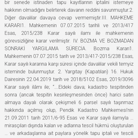
bir senede istinaden tapu kayıtlarının iptalini istemeye
hakkının olmadığını belirterek davanın reddini savunmuştur.2.
Diğer davalılar davaya cevap vermemiştir.III. MAHKEME
KARARI1. Mahkemenin 07.07.2015 tarihli ve 2013/417
Esas, 2015/238 Karar sayılı ilamı ile mahkemenin
görevsizliğine karar verilmiştir. IV. BOZMA VE BOZMADAN
SONRAKİ YARGILAMA SÜRECİA. Bozma Kararı1.
Mahkemenin 07.07.2015 tarih ve 2013/417-2015/238 Esas,
Karar sayılı kararına karşı süresi içinde davalılar vekili temyiz
isteminde bulunmuştur. 2. Yargıtay (Kapatılan) 16. Hukuk
Dairesinin 22.04.2019 tarih ve 2018/5102 Esas, 2019/3096
Karar sayılı ilâmı ile; “….Eldeki dava; kadastro tespitinden
sonra (ancak tespitin kesinleşmesinden önce) harici satın
almaya dayalı olarak çekişmeli 6 parsel sayılı taşınmaz
hakkında açılmış olup, Pendik Kadastro Mahkemesi’nin
21.09.2011 tarih 2011/6-95 Esas ve Karar sayılı ilamıyla …
mirasçıları dışında kalan ve adlarına tescil hükmü oluşturulan
… ve arkadaşlarına ait paylara yönelik tapu iptali ve tescili