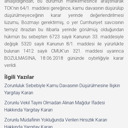
anlaşıldığından, bu durumun mahkemesince araştırılarak
TCK’nin 64/1. maddesi gereğince, kamu davasının düşürülüp
düşürülmeyeceğinin karar yerinde değerlendirilmesi
lüzumu, Bozmayı gerektirmiş, o yer Cumhuriyet savcısının
temyiz itirazları bu itibarla yerinde görülmüş olduğundan
hükmün bu sebepten 6723 sayılı Kanunun 33. maddesiyle
değişik 5320 sayılı Kanunun 8/1. maddesi ile yürürlükte
bulunan 1412 sayılı CMUK’un 321. maddesi uyarınca
BOZULMASINA, 18.06.2018 gününde oybirliğiyle karar
verildi.
İlgili Yazılar
Zorunluluk Sebebiyle Kamu Davasının Düşürülmesine İlişkin
Yargıtay Kararı
Zorunlu Vekil Tayini Olmadan Alınan Mağdur İfadesi
Hakkında Yargıtay Kararı
Zorunlu Müdafiinin Yokluğunda Verilen Hırsızlık Kararı
Hakkında Yargıtay Kararı