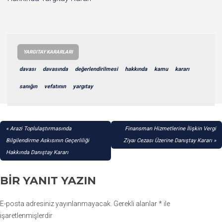
YARGITAY KARARLARI
davası
davasında
değerlendirilmesi
hakkında
kamu
kararı
sanığın
vefatının
yargıtay
YAZI
Arazi Toplulaştırmasında
Finansman Hizmetlerine İlişkin Vergi
GEZINMESI
Bilgilendirme Askısının Geçerliliği
Ziyaı Cezası Üzerine Danıştay Kararı
Hakkında Danıştay Kararı
BIR YANIT YAZIN
E-posta adresiniz yayınlanmayacak.
Gerekli alanlar
*
ile
işaretlenmişlerdir