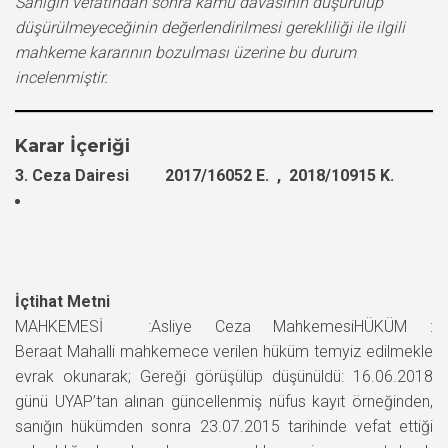
Sanığın vefatından sonra kamu davasının düşürülüp
düşürülmeyeceğinin değerlendirilmesi gerekliliği ile ilgili
mahkeme kararının bozulması üzerine bu durum
incelenmiştir.
Karar İçeriği
3. Ceza Dairesi 2017/16052 E. , 2018/10915 K.
İçtihat Metni
MAHKEMESİ :Asliye Ceza MahkemesiHÜKÜM :
Beraat Mahalli mahkemece verilen hüküm temyiz edilmekle
evrak okunarak; Gereği görüşülüp düşünüldü: 16.06.2018
günü UYAP’tan alınan güncellenmiş nüfus kayıt örneğinden,
sanığın hükümden sonra 23.07.2015 tarihinde vefat ettiği