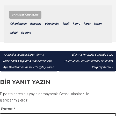
DANIŞTAY KARARLARI
Çıkarılmanın
danıştay
görevinden
İptali
kamu
karar
kararı
talebi
Üzerine
YAZI
Hırsızlık ve Mala Zarar Verme
Elektrik Hırsızlığı Suçunda Ceza
GEZINMESI
Suçlarında Yargılama Giderlerinin Ayrı
Hükmünün Geri Bırakılması Hakkında
Ayrı Belirlenmesine Dair Yargıtay Kararı
Yargıtay Kararı
BIR YANIT YAZIN
E-posta adresiniz yayınlanmayacak.
Gerekli alanlar
*
ile
işaretlenmişlerdir
Yorum
*