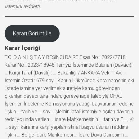
istemini reddetti.
Kararı Görüntüle
Karar İçeriği
T.C. D A N I Ş T A Y BEŞİNCİ DAİRE Esas No : 2022/2718
Karar No : 2023/18948 Temyiz İsteminde Bulunan (Davacı):
… Karşı Taraf (Davalı) : … Bakanlığı / ANKARA Vekili : Av. …
İstemin Özeti : 679 sayılı Kanun Hükmünde Kararnamenin eki
listede ismine yer verilmek suretiyle kamu görevinden
çıkarılan davacı tarafından, göreve iade talebiyle OHAL
İşlemleri İnceleme Komisyonuna yaptığı başvurunun reddine
ilişkin … tarih ve … sayılı işlemin iptali istemiyle açılan davanın
reddi yolunda verilen … İdare Mahkemesinin … tarih ve E:…, K:
… sayılı kararına karşı yapılan istinaf başvurusunun reddine
ilişkin … Bölge İdare Mahkemesi … İdare Dava Dairesinin …