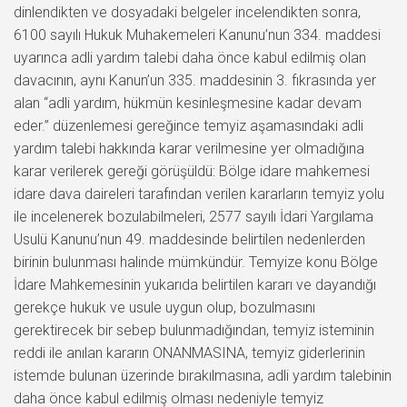
dinlendikten ve dosyadaki belgeler incelendikten sonra,
6100 sayılı Hukuk Muhakemeleri Kanunu’nun 334. maddesi
uyarınca adli yardım talebi daha önce kabul edilmiş olan
davacının, aynı Kanun’un 335. maddesinin 3. fıkrasında yer
alan “adli yardım, hükmün kesinleşmesine kadar devam
eder.” düzenlemesi gereğince temyiz aşamasındaki adli
yardım talebi hakkında karar verilmesine yer olmadığına
karar verilerek gereği görüşüldü: Bölge idare mahkemesi
idare dava daireleri tarafından verilen kararların temyiz yolu
ile incelenerek bozulabilmeleri, 2577 sayılı İdari Yargılama
Usulü Kanunu’nun 49. maddesinde belirtilen nedenlerden
birinin bulunması halinde mümkündür. Temyize konu Bölge
İdare Mahkemesinin yukarıda belirtilen kararı ve dayandığı
gerekçe hukuk ve usule uygun olup, bozulmasını
gerektirecek bir sebep bulunmadığından, temyiz isteminin
reddi ile anılan kararın ONANMASINA, temyiz giderlerinin
istemde bulunan üzerinde bırakılmasına, adli yardım talebinin
daha önce kabul edilmiş olması nedeniyle temyiz