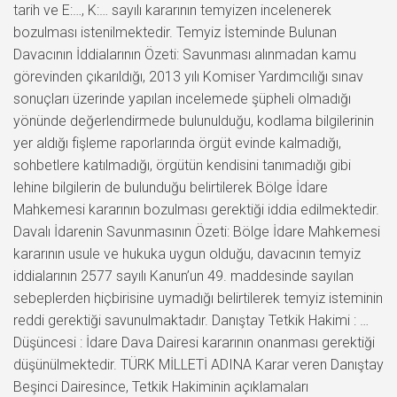
tarih ve E:…, K:… sayılı kararının temyizen incelenerek
bozulması istenilmektedir. Temyiz İsteminde Bulunan
Davacının İddialarının Özeti: Savunması alınmadan kamu
görevinden çıkarıldığı, 2013 yılı Komiser Yardımcılığı sınav
sonuçları üzerinde yapılan incelemede şüpheli olmadığı
yönünde değerlendirmede bulunulduğu, kodlama bilgilerinin
yer aldığı fişleme raporlarında örgüt evinde kalmadığı,
sohbetlere katılmadığı, örgütün kendisini tanımadığı gibi
lehine bilgilerin de bulunduğu belirtilerek Bölge İdare
Mahkemesi kararının bozulması gerektiği iddia edilmektedir.
Davalı İdarenin Savunmasının Özeti: Bölge İdare Mahkemesi
kararının usule ve hukuka uygun olduğu, davacının temyiz
iddialarının 2577 sayılı Kanun’un 49. maddesinde sayılan
sebeplerden hiçbirisine uymadığı belirtilerek temyiz isteminin
reddi gerektiği savunulmaktadır. Danıştay Tetkik Hakimi : …
Düşüncesi : İdare Dava Dairesi kararının onanması gerektiği
düşünülmektedir. TÜRK MİLLETİ ADINA Karar veren Danıştay
Beşinci Dairesince, Tetkik Hakiminin açıklamaları