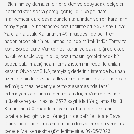
Hâkiminin açıklamaları dinlendikten ve dosyadaki belgeler
incelendikten sonra gereği görüşüldü: Bölge idare
mahkemesi idare dava daireleri tarafından verilen kararların
temyiz yolu ile incelenerek bozulabilmeleri, 2577 sayılı İdari
Yargılama Usulü Kanununun 49. maddesinde belirtilen
nedenlerden birinin bulunması halinde mümkündür. Temyize
konu Bölge İdare Mahkemesi kararı ve dayandığı gerekçe
hukuk ve usule uygun olup, bozulmasını gerektirecek bir
sebep bulunmadığından, temyiz isteminin reddi ile anılan
kararın ONANMASINA, temyiz giderlerinin istemde bulunan
üzerinde bırakılmasına, adli yardım talebinin daha önce kabul
edilmiş olması nedeniyle temyiz aşamasında tahsil
edilmeyen yargılama giderinin tahsili için Mahkemesince
müzekkere yazılmasına, 2577 sayılı İdari Yargılama Usulü
Kanunu’nun 50. maddesi uyarınca, bu onama kararının
taraflara tebliğini ve bir örneğinin de belirtilen İdare Dava
Dairesine gönderilmesini teminen dosyanın kararı veren ilk
derece Mahkemesine gönderilmesine, 09/05/2023