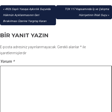
YAZI
4926 Sayılı Yasaya Aykırılık Suçunda
TCK 117 Kapsamında İş ve Çalışma
GEZINMESI
Hükmün Açıklanmasının Geri
Hürriyetinin İhlali Suçu
Bırakılması Üzerine Yargıtay Kararı
BIR YANIT YAZIN
E-posta adresiniz yayınlanmayacak.
Gerekli alanlar
*
ile
işaretlenmişlerdir
Yorum
*