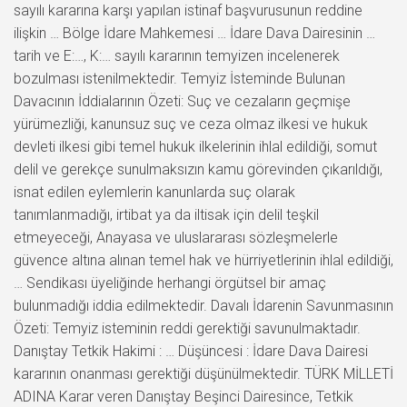
sayılı kararına karşı yapılan istinaf başvurusunun reddine
ilişkin … Bölge İdare Mahkemesi … İdare Dava Dairesinin …
tarih ve E:…, K:… sayılı kararının temyizen incelenerek
bozulması istenilmektedir. Temyiz İsteminde Bulunan
Davacının İddialarının Özeti: Suç ve cezaların geçmişe
yürümezliği, kanunsuz suç ve ceza olmaz ilkesi ve hukuk
devleti ilkesi gibi temel hukuk ilkelerinin ihlal edildiği, somut
delil ve gerekçe sunulmaksızın kamu görevinden çıkarıldığı,
isnat edilen eylemlerin kanunlarda suç olarak
tanımlanmadığı, irtibat ya da iltisak için delil teşkil
etmeyeceği, Anayasa ve uluslararası sözleşmelerle
güvence altına alınan temel hak ve hürriyetlerinin ihlal edildiği,
… Sendikası üyeliğinde herhangi örgütsel bir amaç
bulunmadığı iddia edilmektedir. Davalı İdarenin Savunmasının
Özeti: Temyiz isteminin reddi gerektiği savunulmaktadır.
Danıştay Tetkik Hakimi : … Düşüncesi : İdare Dava Dairesi
kararının onanması gerektiği düşünülmektedir. TÜRK MİLLETİ
ADINA Karar veren Danıştay Beşinci Dairesince, Tetkik