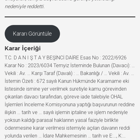
nedeniyle reddetti.
Kararı Görüntüle
Karar İçeriği
T.C. D A N I Ş T A Y BEŞİNCİ DAİRE Esas No : 2022/6926
Karar No : 2023/6034 Temyiz İsteminde Bulunan (Davacı): …
Vekili : Av. … Karşı Taraf (Davalı) : … Bakanlığı / … Vekili : Av. …
İstemin Özeti : 672 sayılı Kanun Hükmünde Kararname eki
listesinde ismine yer verilmek suretiyle kamu görevinden
çıkarılan davacı tarafından, göreve iade talebiyle OHAL
İşlemleri İnceleme Komisyonuna yaptığı başvurunun reddine
ilişkin … tarih ve … sayılı işlemin iptaline ve işlem nedeniyle
yoksun kaldığı parasal haklarının yasal faiziyle birlikte
ödenmesine karar verilmesi istemiyle açılan davanın reddi
yolunda verilen … İdare Mahkemesinin … tarih ve E:…, K:…