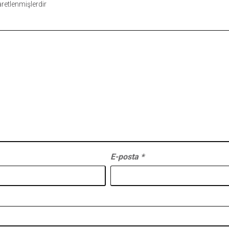
şaretlenmişlerdir
E-posta
*