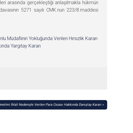
eri arasında gerçekleştiği anlaşılmakla hükmün
davasının 5271 sayılı CMK.nun 223/8.maddesi
nlu Müdafiinin Yokluğunda Verilen Hırsızlık Kararı
ında Yargıtay Kararı
önetimi İhlali Nedeniyle Verilen Para Cezası Hakkında Danıştay Kararı