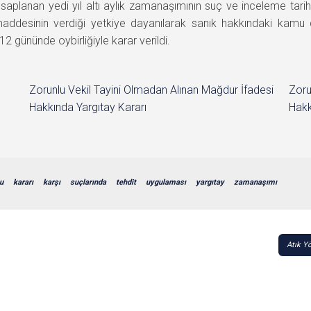
planan yedi yıl altı aylık zamanaşımının suç ve inceleme tarihl
desinin verdiği yetkiye dayanılarak sanık hakkındaki kamu 
gününde oybirliğiyle karar verildi.
Zorunlu Vekil Tayini Olmadan Alınan Mağdur İfadesi
Zoru
Hakkında Yargıtay Kararı
Hakk
u
kararı
karşı
suçlarında
tehdit
uygulaması
yargıtay
zamanaşımı
Atık Y