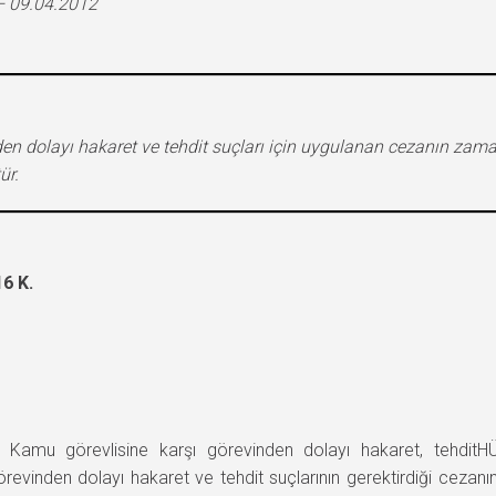
– 09.04.2012
nden dolayı hakaret ve tehdit suçları için uygulanan cezanın z
ür.
6 K.
mu görevlisine karşı görevinden dolayı hakaret, tehditH
revinden dolayı hakaret ve tehdit suçlarının gerektirdiği cezanın 