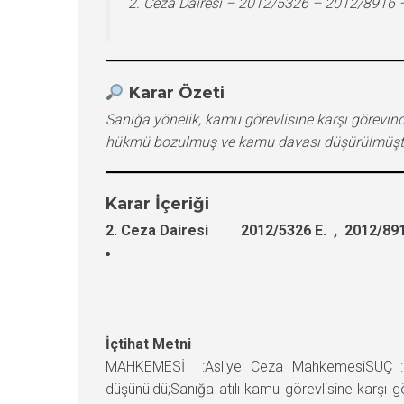
2. Ceza Dairesi – 2012/5326 – 2012/8916 
Karar Özeti
Sanığa yönelik, kamu görevlisine karşı görevi
hükmü bozulmuş ve kamu davası düşürülmüşt
Karar İçeriği
2. Ceza Dairesi 2012/5326 E. , 2012/891
İçtihat Metni
MAHKEMESİ :Asliye Ceza MahkemesiSUÇ : Ka
düşünüldü;Sanığa atılı kamu görevlisine karşı gö