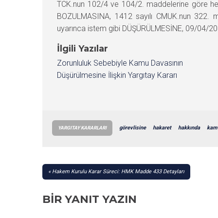
TCK.nun 102/4 ve 104/2. maddelerine göre hesa
BOZULMASINA, 1412 sayılı CMUK.nun 322. mad
uyarınca istem gibi DÜŞÜRÜLMESİNE, 09/04/2012 
İlgili Yazılar
Zorunluluk Sebebiyle Kamu Davasının
Düşürülmesine İlişkin Yargıtay Kararı
görevlisine
hakaret
hakkında
kam
YARGITAY KARARLARI
YAZI
Hakem Kurulu Karar Süreci: HMK Madde 433 Detayları
GEZINMESI
BIR YANIT YAZIN