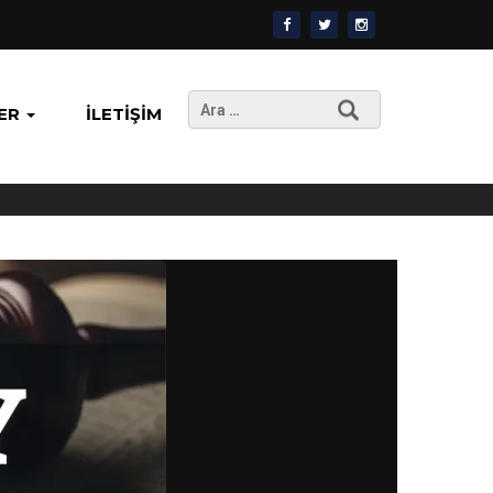
Arama:
ER
İLETIŞIM