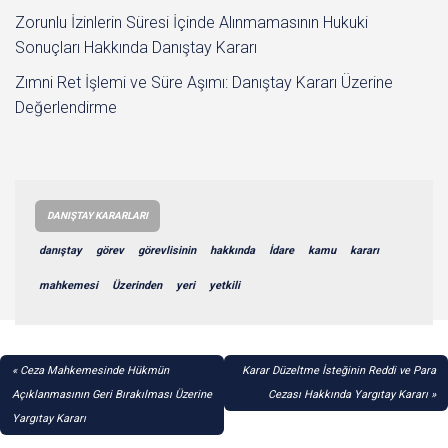
Zorunlu İzinlerin Süresi İçinde Alınmamasının Hukuki
Sonuçları Hakkında Danıştay Kararı
Zımni Ret İşlemi ve Süre Aşımı: Danıştay Kararı Üzerine
Değerlendirme
DANIŞTAY KARARLARI
danıştay
görev
görevlisinin
hakkında
İdare
kamu
kararı
mahkemesi
Üzerinden
yeri
yetkili
YAZI
Ceza Mahkemesinde Hükmün
Karar Düzeltme İsteğinin Reddi ve Para
GEZINMESI
Açıklanmasının Geri Bırakılması Üzerine
Cezası Hakkında Yargıtay Kararı
Yargıtay Kararı