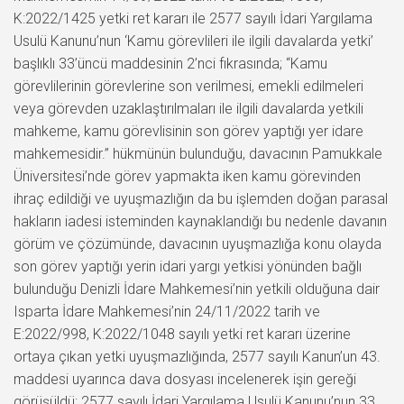
K:2022/1425 yetki ret kararı ile 2577 sayılı İdari Yargılama
Usulü Kanunu’nun ‘Kamu görevlileri ile ilgili davalarda yetki’
başlıklı 33’üncü maddesinin 2’nci fıkrasında; “Kamu
görevlilerinin görevlerine son verilmesi, emekli edilmeleri
veya görevden uzaklaştırılmaları ile ilgili davalarda yetkili
mahkeme, kamu görevlisinin son görev yaptığı yer idare
mahkemesidir.” hükmünün bulunduğu, davacının Pamukkale
Üniversitesi’nde görev yapmakta iken kamu görevinden
ihraç edildiği ve uyuşmazlığın da bu işlemden doğan parasal
hakların iadesi isteminden kaynaklandığı bu nedenle davanın
görüm ve çözümünde, davacının uyuşmazlığa konu olayda
son görev yaptığı yerin idari yargı yetkisi yönünden bağlı
bulunduğu Denizli İdare Mahkemesi’nin yetkili olduğuna dair
Isparta İdare Mahkemesi’nin 24/11/2022 tarih ve
E:2022/998, K:2022/1048 sayılı yetki ret kararı üzerine
ortaya çıkan yetki uyuşmazlığında, 2577 sayılı Kanun’un 43.
maddesi uyarınca dava dosyası incelenerek işin gereği
görüşüldü: 2577 sayılı İdari Yargılama Usulü Kanunu’nun 33.