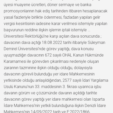
üyesi muayene ücretleri, döner sermaye ve banka
promosyonlarının hak ediş tarihinden itibaren hesaplanacak
yasal faizleriyle birlikte ödenmesi, fazladan yapılan gelir
vergisi kesintisinin iadesine karar verilmesi istemiyle yapılan
başvurunun reddine ilişkin işlemin iptali istemiyle …
Üniversitesi Rektörlüğü’ne karşı açılan dava sonucunda ;
davacının dava açtığı 18.08.2022 tarihi itibariyle Süleyman
Demirel Üniversitesi’nde görev yaptığı, dava konusu
uyuşmazlığın davacının 672 sayılı OHAL Kanun Hükmünde
Kararnamesi ile görevden çıkarılması nedeniyle oluşan
zararının tazminine ilişkin olduğu olduğu, dolayısıyla
davacının görevli bulunduğu yer idare Mahkemesinin
yetkisinde olduğu anlaşıldığından, 2577 sayılı İdari Yargılama
Usulü Kanunu’nun 33. maddesinin 3. fıkrası uyarınca işbu
davanın görüm ve çözümünde davanın açıldığı tarihte
davacının görev yaptığı yer idare mahkemesi olan Isparta
İdare Mahkemesi’nin yetkili bulunduğuna ilişkin Denizli İdare
Mahkemesi’nin 14/09/2022 tarih ve E:2022/1866,