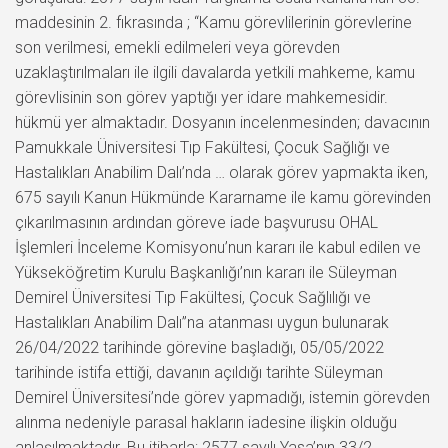
maddesinin 2. fıkrasında ; “Kamu görevlilerinin görevlerine
son verilmesi, emekli edilmeleri veya görevden
uzaklaştırılmaları ile ilgili davalarda yetkili mahkeme, kamu
görevlisinin son görev yaptığı yer idare mahkemesidir.
hükmü yer almaktadır. Dosyanın incelenmesinden; davacının
Pamukkale Üniversitesi Tıp Fakültesi, Çocuk Sağlığı ve
Hastalıkları Anabilim Dalı’nda … olarak görev yapmakta iken,
675 sayılı Kanun Hükmünde Kararname ile kamu görevinden
çıkarılmasının ardından göreve iade başvurusu OHAL
İşlemleri İnceleme Komisyonu’nun kararı ile kabul edilen ve
Yükseköğretim Kurulu Başkanlığı’nın kararı ile Süleyman
Demirel Üniversitesi Tıp Fakültesi, Çocuk Sağlılığı ve
Hastalıkları Anabilim Dalı”na atanması uygun bulunarak
26/04/2022 tarihinde görevine başladığı, 05/05/2022
tarihinde istifa ettiği, davanın açıldığı tarihte Süleyman
Demirel Üniversitesi’nde görev yapmadığı, istemin görevden
alınma nedeniyle parasal hakların iadesine ilişkin olduğu
anlaşılmaktadır. Bu itibarla; 2577 sayılı Yasa’nın 33/2.