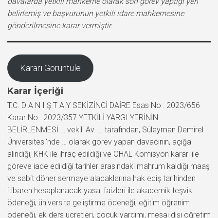
davalarda yetkili mahkeme olarak son görev yaptığı yeri
belirlemiş ve başvurunun yetkili idare mahkemesine
gönderilmesine karar vermiştir.
Kararı Görüntüle
Karar İçeriği
T.C. D A N I Ş T A Y SEKİZİNCİ DAİRE Esas No : 2023/656
Karar No : 2023/357 YETKİLİ YARGI YERİNİN
BELİRLENMESİ … vekili Av. … tarafından, Süleyman Demirel
Üniversitesi’nde … olarak görev yapan davacının, açığa
alındığı, KHK ile ihraç edildiği ve OHAL Komisyon kararı ile
göreve iade edildiği tarihler arasındaki mahrum kaldığı maaş
ve sabit döner sermaye alacaklarına hak ediş tarihinden
itibaren hesaplanacak yasal faizleri ile akademik teşvik
ödeneği, üniversite geliştirme ödeneği, eğitim öğrenim
ödeneği, ek ders ücretleri, çocuk yardımı, mesai dışı öğretim