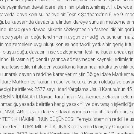
 yayımlanan davalı idare işleminin iptali istenilmiştir. İlk Derece
 kararda; dava konusu ihaleye ait Teknik Şartname’nin 8. ve 9. ma
dığı, bu kapsamda davacı tarafından idareye sunulan malzemelerin 
ine ulaşıldığı ve davacı şirketin sözleşmesinin feshedildiğinin gö
 idarece yaptırılan değerlendirmenin uygun olmadığı ve sunulan ma
in malzemelerin uygunluğu konusunda takdir yetkisinin geniş tutuld
ı oluşturduğu, davacının ise sözleşmenin feshine kadar ancak işin 
inci fıkrasının (f) bendi uyarınca sözleşmeden kaynaklı edimlerini
ca tesis edilen ihaleden yasaklama kararında hukuka aykırılık bul
lunarak davanın reddine karar verilmiştir. Bölge İdare Mahkemes
 İdare Mahkemesi kararının usul ve hukuka uygun olduğu ve davacı 
ediği belirtilerek 2577 sayılı İdari Yargılama Usulü Kanunu’nun 45.
Z EDENİN İDDİALARI: Davacı tarafından, Mahkemece eksik incelem
nmadığı, yasada belirtilen hangi yasak fiil ve davranışın işlenild
UNMALARI: Davalı idare ve davalı yanında müdahil tarafından, kar
AY TETKİK HÂKİMİ …’NUN DÜŞÜNCESİ: Temyiz isteminin reddi ile us
lmektedir. TÜRK MİLLETİ ADINA Karar veren Danıştay Onüçüncü Da