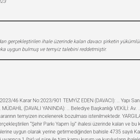
023
n gerçekleştirilen ihale üzerinde kalan davacı şirketin yükümlül
uka uygun bulmuş ve temyiz talebini reddetmiştir.
023/46 Karar No:2023/901 TEMYİZ EDEN (DAVACI): … Yapı Sanayi
. … MÜDAHİL (DAVALI YANINDA): … Belediye Başkanlığı VEKİLİ: A
yılı kararının temyizen incelenerek bozulması istenilmektedir. Y
rçekleştirilen “Şehir Parkı Yapım İşi” ihalesi üzerinde kalan ve 
rine uygun olarak yerine getirmediğinden bahisle 4735 sayılı K
 uyarınca 1 (bir) yıl süre ile tüm kamu kurum ve kuruluşların ihale