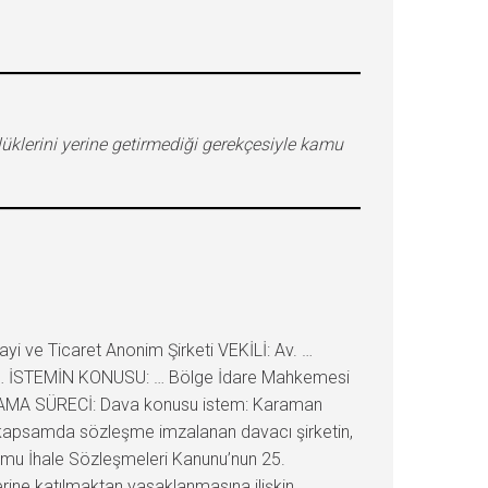
üklerini yerine getirmediği gerekçesiyle kamu
 ve Ticaret Anonim Şirketi VEKİLİ: Av. …
v. … İSTEMİN KONUSU: … Bölge İdare Mahkemesi
ARGILAMA SÜRECİ: Dava konusu istem: Karaman
bu kapsamda sözleşme imzalanan davacı şirketin,
amu İhale Sözleşmeleri Kanunu’nun 25.
lerine katılmaktan yasaklanmasına ilişkin