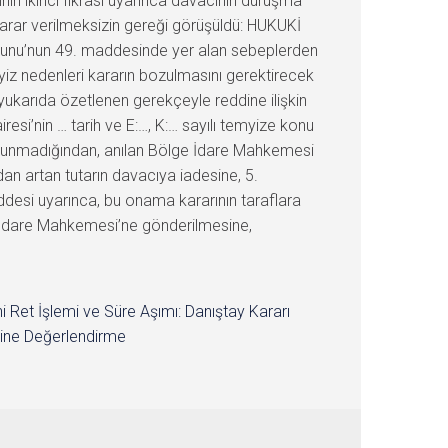
in ikinci fıkrası uyarınca davacının duruşma
arar verilmeksizin gereği görüşüldü: HUKUKİ
nunu’nun 49. maddesinde yer alan sebeplerden
yiz nedenleri kararın bozulmasını gerektirecek
yukarıda özetlenen gerekçeyle reddine ilişkin
si’nin … tarih ve E:…, K:… sayılı temyize konu
bulunmadığından, anılan Bölge İdare Mahkemesi
an artan tutarın davacıya iadesine, 5.
ddesi uyarınca, bu onama kararının taraflara
… İdare Mahkemesi’ne gönderilmesine,
i Ret İşlemi ve Süre Aşımı: Danıştay Kararı
ine Değerlendirme