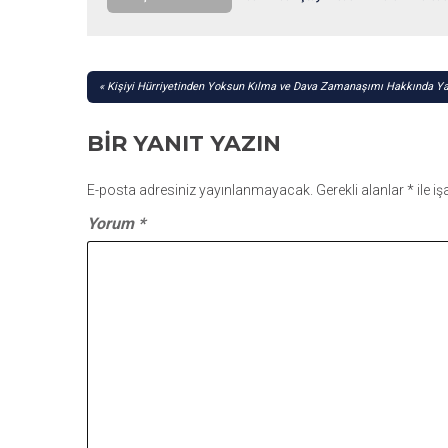
YAZI
Kişiyi Hürriyetinden Yoksun Kılma ve Dava Zamanaşımı Hakkında Yar
GEZINMESI
BIR YANIT YAZIN
E-posta adresiniz yayınlanmayacak.
Gerekli alanlar
*
ile i
Yorum
*