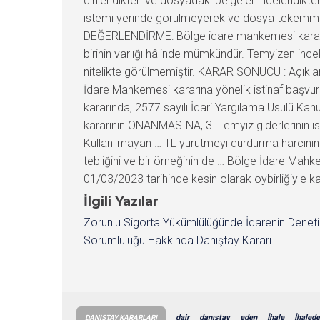
dinlendikten ve dosyadaki belgeler incelendikten
istemi yerinde görülmeyerek ve dosya tekemmül 
DEĞERLENDİRME: Bölge idare mahkemesi kararlar
birinin varlığı hâlinde mümkündür. Temyizen ince
nitelikte görülmemiştir. KARAR SONUCU : Açıklan
İdare Mahkemesi kararına yönelik istinaf başvur
kararında, 2577 sayılı İdari Yargılama Usulü K
kararının ONANMASINA, 3. Temyiz giderlerinin is
Kullanılmayan … TL yürütmeyi durdurma harcının 
tebliğini ve bir örneğinin de … Bölge İdare Ma
01/03/2023 tarihinde kesin olarak oybirliğiyle kar
İlgili Yazılar
Zorunlu Sigorta Yükümlülüğünde İdarenin Denet
Sorumluluğu Hakkında Danıştay Kararı
dair
danıştay
eden
İhale
İhaled
DANIŞTAY KARARLARI