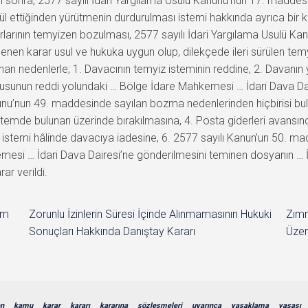
 sonra, 2577 sayılı İdari Yargılama Usulü Kanunu’nun 17. maddesin
ettiğinden yürütmenin durdurulması istemi hakkında ayrıca bir k
ının temyizen bozulması, 2577 sayılı İdari Yargılama Usulü Ka
lenen karar usul ve hukuka uygun olup, dilekçede ileri sürülen tem
an nedenlerle; 1. Davacının temyiz isteminin reddine, 2. Davanın 
usunun reddi yolundaki … Bölge İdare Mahkemesi … İdari Dava Daire
anunu’nun 49. maddesinde sayılan bozma nedenlerinden hiçbirisi 
temde bulunan üzerinde bırakılmasına, 4. Posta giderleri avansınd
istemi hâlinde davacıya iadesine, 6. 2577 sayılı Kanun’un 50. ma
hkemesi … İdari Dava Dairesi’ne gönderilmesini teminen dosyanın 
ar verildi.
im
Zorunlu İzinlerin Süresi İçinde Alınmamasının Hukuki
Zımn
Sonuçları Hakkında Danıştay Kararı
Üzer
en
kamu
karar
kararı
kararına
sözleşmeleri
uyarınca
yasaklama
yasası