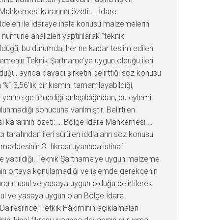
 Mahkemesi kararının özeti: … İdare
ddeleri ile idareye ihale konusu malzemelerin
numune analizleri yaptırılarak “teknik
rüldüğü; bu durumda, her ne kadar teslim edilen
lzemenin Teknik Şartname’ye uygun olduğu ileri
uğu, ayrıca davacı şirketin belirttiği söz konusu
%13,56’lık bir kısmını tamamlayabildiği,
 yerine getirmediği anlaşıldığından, bu eylemi
unmadığı sonucuna varılmıştır. Belirtilen
i kararının özeti: … Bölge İdare Mahkemesi …
tarafından ileri sürülen iddiaların söz konusu
 maddesinin 3. fıkrası uyarınca istinaf
e yapıldığı, Teknik Şartname’ye uygun malzeme
iğinin ortaya konulamadığı ve işlemde gerekçenin
arın usul ve yasaya uygun olduğu belirtilerek
ul ve yasaya uygun olan Bölge İdare
iresi’nce, Tetkik Hâkiminin açıklamaları