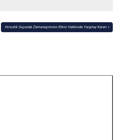
Hırsızlık Suçunda Zamanaşımının Etkisi Hakkında Yargıtay Kararı