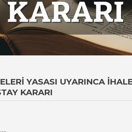
ELERI YASASI UYARINCA İHA
ŞTAY KARARI
i