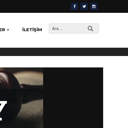
Arama:
ER
İLETIŞIM