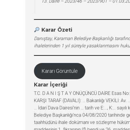
13. Daire – 2023/46 – 2023/901 – 01.03.2
Karar Özeti
Danıştay, Karaman Belediye Başkanlığı tarafında
ihalelerinden 1 yıl süreyle yasaklanmasını huk
Kararı Görüntüle
Karar İçeriği
T.C. D A N I Ş T A Y ONÜÇÜNCÜ DAİRE Esas No:2
KARŞI TARAF (DAVALI): … Bakanlığı VEKİLİ: Av
… İdari Dava Dairesi’nin … tarih ve E:…, K:… sa
Belediye Başkanlığı’nca 04/08/2020 tarihinde ge
taahhüdünü ihale dokümanı ve sözleşme hükümle
maddesinin 1. fıkrasının (f) bendi ve 26. maddesi