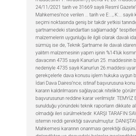
24/11/2021 tarih ve 31669 sayılı Resmî Gazete’de
Mahkemesi’nce verilen … tarih ve E:…, K:… sayılı
seçimi noktasında geniş bir takdir yetkisi tanın
şartnamedeki standartları sağlamadığı” tespitler
malzemelerin uygunluğu ile ilgili olarak davalı
sürmüş ise de, Teknik Şartname ile davalı idaren
yalıtım malzemesinin yapım işinin %14’lük kısmın
davacının 4735 sayılı Kanun’un 25. maddesinin bir
nedeniyle 4735 sayılı Kanun’un 26.maddesi uyarın
gerekçelerle dava konusu işlem hukuka uygun bu
İdari Dava Dairesi’nce; istinaf başvurusuna konu
kararın kaldırılmasını sağlayacak nitelikte görülm
başvurusunun reddine karar verilmiştir. TEMYİ
sunulduğu yönündeki teknik raporların dikkate alı
olmadığı ileri sürülmektedir. KARŞI TARAFIN SAV
istemin reddi gerektiği savunulmuştur. DANIŞT
Mahkemesi kararının onanması gerektiği düşünü