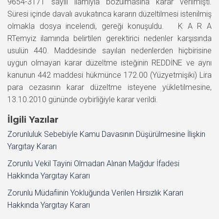
9654-3171 sayılı ilamıyla bozulmasına karar verilmişti.
Süresi içinde davalı avukatınca kararın düzeltilmesi istenilmiş
olmakla dosya incelendi, gereği konuşuldu. K A R A
RTemyiz ilamında belirtilen gerektirici nedenler karşısında
usulün 440. Maddesinde sayılan nedenlerden hiçbirisine
uygun olmayan karar düzeltme isteğinin REDDİNE ve aynı
kanunun 442 maddesi hükmünce 172.00 (Yüzyetmişiki) Lira
para cezasının karar düzeltme isteyene yükletilmesine,
13.10.2010 gününde oybirliğiyle karar verildi.
İlgili Yazılar
Zorunluluk Sebebiyle Kamu Davasının Düşürülmesine İlişkin
Yargıtay Kararı
Zorunlu Vekil Tayini Olmadan Alınan Mağdur İfadesi
Hakkında Yargıtay Kararı
Zorunlu Müdafiinin Yokluğunda Verilen Hırsızlık Kararı
Hakkında Yargıtay Kararı