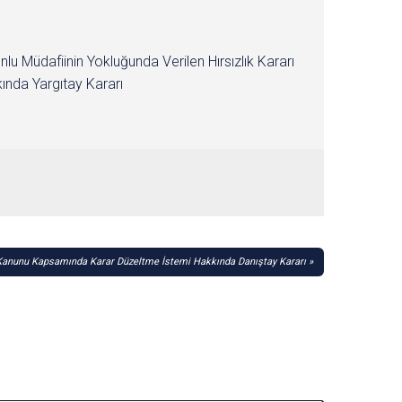
nlu Müdafiinin Yokluğunda Verilen Hırsızlık Kararı
ında Yargıtay Kararı
ü Kanunu Kapsamında Karar Düzeltme İstemi Hakkında Danıştay Kararı