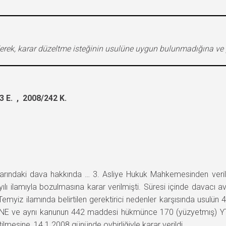
ederek, karar düzeltme isteğinin usulüne uygun bulunmadığına ve 
 E. , 2008/242 K.
ralarındaki dava hakkında … 3. Asliye Hukuk Mahkemesinden ve
ı ilamıyla bozulmasına karar verilmişti. Süresi içinde davacı av
myiz ilamında belirtilen gerektirici nedenler karşısında usulün 
İNE ve aynı kanunun 442 maddesi hükmünce 170 (yüzyetmış) YTL
ilmesine, 14.1.2008 gününde oybirliğiyle karar verildi.