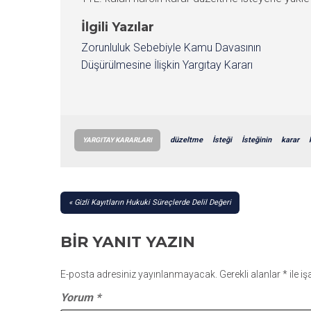
İlgili Yazılar
Zorunluluk Sebebiyle Kamu Davasının
Düşürülmesine İlişkin Yargıtay Kararı
düzeltme
İsteği
İsteğinin
karar
YARGITAY KARARLARI
YAZI
Gizli Kayıtların Hukuki Süreçlerde Delil Değeri
GEZINMESI
BIR YANIT YAZIN
E-posta adresiniz yayınlanmayacak.
Gerekli alanlar
*
ile i
Yorum
*