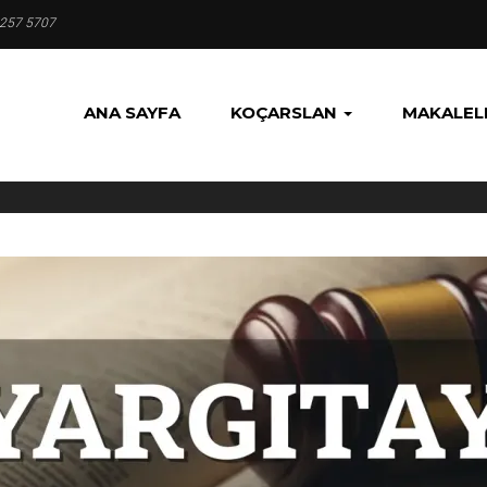
 257 5707
ANA SAYFA
KOÇARSLAN
MAKALEL