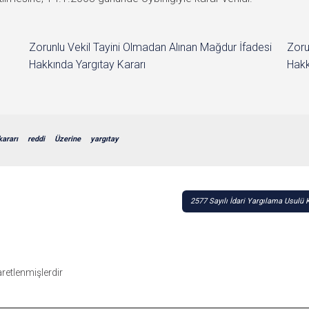
Zorunlu Vekil Tayini Olmadan Alınan Mağdur İfadesi
Zoru
Hakkında Yargıtay Kararı
Hakk
kararı
reddi
Üzerine
yargıtay
2577 Sayılı İdari Yargılama Usul
şaretlenmişlerdir