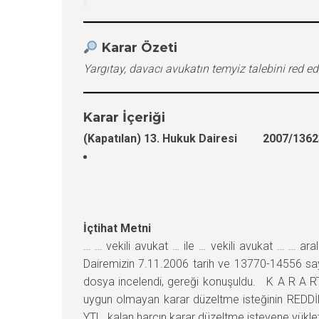
Karar Özeti
Yargıtay, davacı avukatın temyiz talebini red 
Karar İçeriği
(Kapatılan) 13. Hukuk Dairesi 2007/13623
İçtihat Metni
… … vekili avukat … ile … vekili avukat … … a
Dairemizin 7.11.2006 tarih ve 13770-14556 sayıl
dosya incelendi, gereği konuşuldu. K A R A RTe
uygun olmayan karar düzeltme isteğinin REDD
YTL. kalan harcın karar düzeltme isteyene yüklet