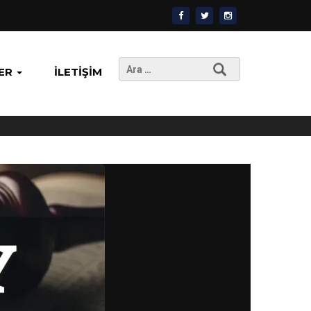
Arama:
ER
İLETIŞIM