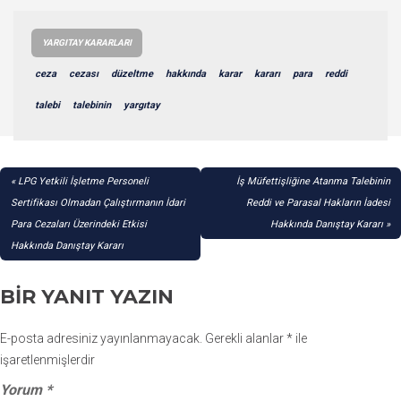
YARGITAY KARARLARI
ceza
cezası
düzeltme
hakkında
karar
kararı
para
reddi
talebi
talebinin
yargıtay
YAZI
LPG Yetkili İşletme Personeli
İş Müfettişliğine Atanma Talebinin
GEZINMESI
Sertifikası Olmadan Çalıştırmanın İdari
Reddi ve Parasal Hakların İadesi
Para Cezaları Üzerindeki Etkisi
Hakkında Danıştay Kararı
Hakkında Danıştay Kararı
BIR YANIT YAZIN
E-posta adresiniz yayınlanmayacak.
Gerekli alanlar
*
ile
işaretlenmişlerdir
Yorum
*