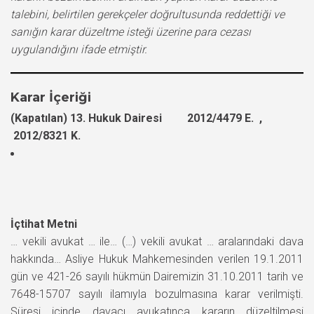
talebini, belirtilen gerekçeler doğrultusunda reddettiği ve
sanığın karar düzeltme isteği üzerine para cezası
uygulandığını ifade etmiştir.
Karar İçeriği
(Kapatılan) 13. Hukuk Dairesi 2012/4479 E. ,
2012/8321 K.
İçtihat Metni
… vekili avukat … ile… (…) vekili avukat … aralarındaki dava
hakkında… Asliye Hukuk Mahkemesinden verilen 19.1.2011
gün ve 421-26 sayılı hükmün Dairemizin 31.10.2011 tarih ve
7648-15707 sayılı ilamıyla bozulmasına karar verilmişti.
Süresi içinde davacı avukatınca kararın düzeltilmesi