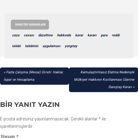
YARGITAY KARARLARI
ceza
cezası
düzeltme
hakkında
karar
kararı
para
reddi
talebi
talebinin
uygulaması
yargıtay
YAZI
Fazla Çalışma (Mesai) Ücreti: Haklar,
Kamulaştırmasız Elatma Nedeniyle
GEZINMESI
İspat ve Hesaplama
Mülkiyet Hakkının Kısıtlanması Üzerine
Danıştay Kararı
BIR YANIT YAZIN
E-posta adresiniz yayınlanmayacak.
Gerekli alanlar
*
ile
işaretlenmişlerdir
Yorum
*