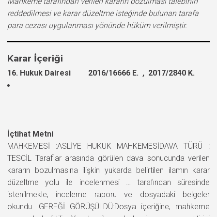
Mahkeme tarafından verilen kararın bozulması talebinin
reddedilmesi ve karar düzeltme isteğinde bulunan tarafa
para cezası uygulanması yönünde hüküm verilmiştir.
Karar İçeriği
16. Hukuk Dairesi 2016/16666 E. , 2017/2840 K.
İçtihat Metni
MAHKEMESİ :ASLİYE HUKUK MAHKEMESİDAVA TÜRÜ :
TESCİL Taraflar arasında görülen dava sonucunda verilen
kararın bozulmasına ilişkin yukarda belirtilen ilamın karar
düzeltme yolu ile incelenmesi … tarafından süresinde
istenilmekle; inceleme raporu ve dosyadaki belgeler
okundu. GEREĞİ GÖRÜŞÜLDÜ:Dosya içeriğine, mahkeme