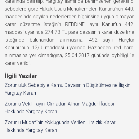
kararında belirtilip, Yargıtay ilamında benimsenen gerektirici
sebeplere göre Hukuk Usulü Muhakemeleri Kanunu’nun 440.
maddesinde sayılan nedenlerden hiçbirisine uygun olmayan
karar düzeltme isteğinin REDDİNE, aynı Kanun’un 442.
maddesi uyarınca 274.73 TL para cezasının karar düzeltme
isteğinde bulunandan alınmasına, 492 sayılı Harçlar
Kanunu’nun 13/J maddesi uyarınca Hazineden red harcı
alınmasına yer olmadığına, 25.04.2017 gününde oybirliği ile
karar verildi.
İlgili Yazılar
Zorunluluk Sebebiyle Kamu Davasının Düşürülmesine İlişkin
Yargıtay Kararı
Zorunlu Vekil Tayini Olmadan Alınan Mağdur İfadesi
Hakkında Yargıtay Kararı
Zorunlu Müdafiinin Yokluğunda Verilen Hırsızlık Kararı
Hakkında Yargıtay Kararı