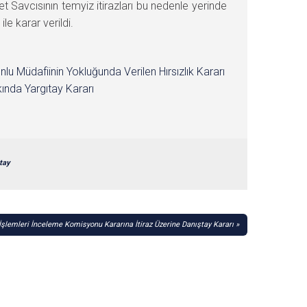
Savcısının temyiz itirazları bu nedenle yerinde
 karar verildi.
nlu Müdafiinin Yokluğunda Verilen Hırsızlık Kararı
ında Yargıtay Kararı
tay
şlemleri İnceleme Komisyonu Kararına İtiraz Üzerine Danıştay Kararı