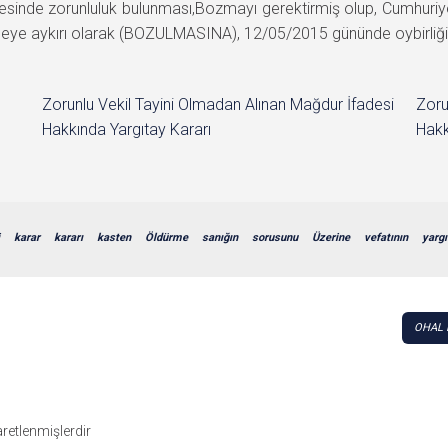
sinde zorunluluk bulunması,Bozmayı gerektirmiş olup, Cumhuriyet 
e aykırı olarak (BOZULMASINA), 12/05/2015 gününde oybirliği ile
Zorunlu Vekil Tayini Olmadan Alınan Mağdur İfadesi
Zoru
Hakkında Yargıtay Kararı
Hakk
karar
kararı
kasten
Öldürme
sanığın
sorusunu
Üzerine
vefatının
yargı
OHAL İ
şaretlenmişlerdir