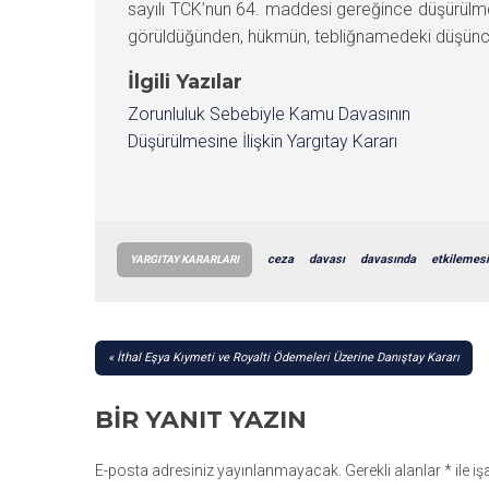
sayılı TCK’nun 64. maddesi gereğince düşürülme
görüldüğünden, hükmün, tebliğnamedeki düşüncey
İlgili Yazılar
Zorunluluk Sebebiyle Kamu Davasının
Düşürülmesine İlişkin Yargıtay Kararı
ceza
davası
davasında
etkilemesi
YARGITAY KARARLARI
YAZI
İthal Eşya Kıymeti ve Royalti Ödemeleri Üzerine Danıştay Kararı
GEZINMESI
BIR YANIT YAZIN
E-posta adresiniz yayınlanmayacak.
Gerekli alanlar
*
ile i