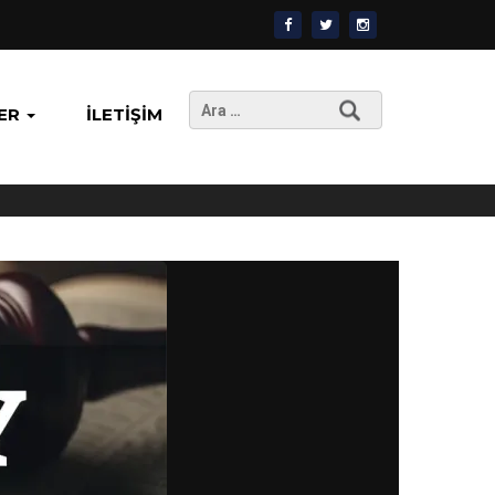
Arama:
ER
İLETIŞIM