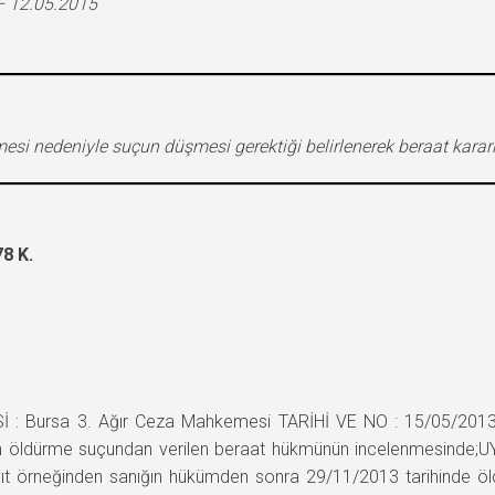
– 12.05.2015
si nedeniyle suçun düşmesi gerektiği belirlenerek beraat karar
8 K.
: Bursa 3. Ağır Ceza Mahkemesi TARİHİ VE NO : 15/05/2013,
 öldürme suçundan verilen beraat hükmünün incelenmesinde;UYA
ayıt örneğinden sanığın hükümden sonra 29/11/2013 tarihinde ö