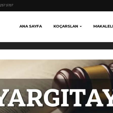
 257 5707
ANA SAYFA
KOÇARSLAN
MAKALEL