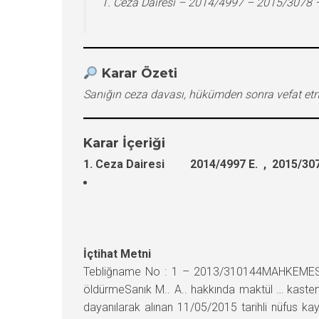
1. Ceza Dairesi – 2014/4997 – 2015/3078 
Karar Özeti
Sanığın ceza davası, hükümden sonra vefat etme
Karar İçeriği
1. Ceza Dairesi 2014/4997 E. , 2015/307
İçtihat Metni
Tebliğname No : 1 – 2013/310144MAHKEMESİ 
öldürmeSanık M.. A.. hakkında maktül … kasten
dayanılarak alınan 11/05/2015 tarihli nüfus k