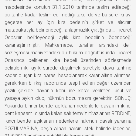
maddesinde konutun 31.1.2010 tarihinde teslim edileceği,
bu tarihe kadar teslim edilmediği takdirde ve bu süre iki ayı
geçerse her ay için kira bedelinin şirket ve alıcının
mutabakatıyla belirleneceği, anlaşmazlık çıktığında … Ticaret
Odasının belirleyeceği aylık kira bedelinin ödeneceği
kararlaştırılmıştır. Mahkemece, taraflar arsındaki delil
sözleşmesi mahiyetindeki bu hüküm doğrultusunda Ticaret
Odasınca belirlenen kira bedeli üzerinden sözleşmede
belirtilen iki aylık sürede düşülmek suretiyle dava tarihine
kadar oluşan kira parası hesaplanarak karar altına alınması
gerekirken bilirkişi raporunda tespit edilen değer üzerinden
yazılı şekilde davanın kabulüne karar verilmesi usul ve
yasaya aykırı olup, hükmün bozulmasını gerektirir. SONUÇ:
Yukarıda birinci bentte açıklanan nedenlerle davalının ikinci
bent kapsamı dışında kalan sair temyiz itirazlarının REDDİNE,
ikinci bentte açıklanan nedenlerle hükmün davalı yararına
BOZULMASINA, peşin alınan harcın istek halinde iadesine,