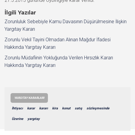
21.5.2013 gününde oybirliğiyle karar verildi.
İlgili Yazılar
Zorunluluk Sebebiyle Kamu Davasının Düşürülmesine İlişkin
Yargıtay Kararı
Zorunlu Vekil Tayini Olmadan Alınan Mağdur İfadesi
Hakkında Yargıtay Kararı
Zorunlu Müdafiinin Yokluğunda Verilen Hırsızlık Kararı
Hakkında Yargıtay Kararı
YARGITAY KARARLARI
İhtiyacı
karar
kararı
kira
konut
satış
sözleşmesinde
Üzerine
yargıtay