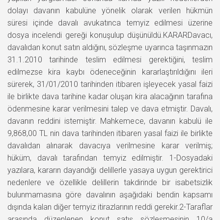
dolayı davanın kabulüne yönelik olarak verilen hükmün
süresi içinde davalı avukatınca temyiz edilmesi üzerine
dosya incelendi gereği konuşulup düşünüldü.KARARDavacı,
davalıdan konut satın aldığını, sözleşme uyarınca taşınmazın
31.1.2010 tarihinde teslim edilmesi gerektiğini, teslim
edilmezse kira kaybı ödeneceğinin kararlaştırıldığını ileri
sürerek, 31/01/2010 tarihinden itibaren işleyecek yasal faizi
ile birlikte dava tarihine kadar oluşan kira alacağının tarafına
ödenmesine karar verilmesini talep ve dava etmiştir. Davalı,
davanın reddini istemiştir. Mahkemece, davanın kabulü ile
9,868,00 TL nin dava tarihinden itibaren yasal faizi ile birlikte
davalıdan alınarak davacıya verilmesine karar verilmiş;
hüküm, davalı tarafından temyiz edilmiştir. 1-Dosyadaki
yazılara, kararın dayandığı delillerle yasaya uygun gerektirici
nedenlere ve özellikle delillerin takdirinde bir isabetsizlik
bulunmamasına göre davalının aşağıdaki bendin kapsamı
dışında kalan diğer temyiz itirazlarının reddi gerekir.2-Taraflar
arasında düzenlenen konut satış sözleşmesinin 10/a