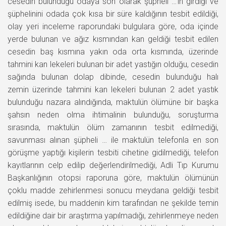
cesedin bulunduğu odaya son olarak şüpheli …’ın girdiği ve
şüphelinini odada çok kısa bir süre kaldığının tesbit edildiği,
olay yeri inceleme raporundaki bulgulara göre, oda içinde
yerde bulunan ve ağız kısmından kan geldiği tesbit edilen
cesedin baş kısmına yakın oda orta kısmında, üzerinde
tahmini kan lekeleri bulunan bir adet yastığın olduğu, cesedin
sağında bulunan dolap dibinde, cesedin bulunduğu halı
zemin üzerinde tahmini kan lekeleri bulunan 2 adet yastık
bulunduğu nazara alındığında, maktulün ölümüne bir başka
şahsın neden olma ihtimalinin bulunduğu, soruşturma
sırasında, maktulün ölüm zamanının tesbit edilmediği,
savunması alınan şüpheli … ile maktulün telefonla en son
görüşme yaptığı kişilerin tesbiti cihetine gidilmediği, telefon
kayıtlarının celp edilip değerlendirilmediği, Adli Tıp Kurumu
Başkanlığının otopsi raporuna göre, maktulün ölümünün
çoklu madde zehirlenmesi sonucu meydana geldiği tesbit
edilmiş isede, bu maddenin kim tarafından ne şekilde temin
edildiğine dair bir araştırma yapılmadığı, zehirlenmeye neden