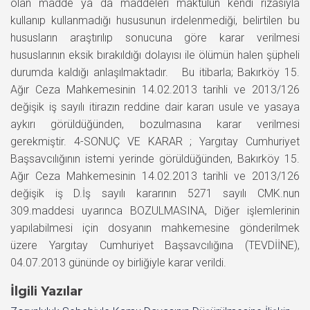
olan madde ya da maddeleri maktulün kendi rızasıyla
kullanıp kullanmadığı hususunun irdelenmediği, belirtilen bu
hususların araştırılıp sonucuna göre karar verilmesi
hususlarının eksik bırakıldığı dolayısı ile ölümün halen şüpheli
durumda kaldığı anlaşılmaktadır. Bu itibarla; Bakırköy 15.
Ağır Ceza Mahkemesinin 14.02.2013 tarihli ve 2013/126
değişik iş sayılı itirazın reddine dair kararı usule ve yasaya
aykırı görüldüğünden, bozulmasına karar verilmesi
gerekmiştir. 4-SONUÇ VE KARAR ; Yargıtay Cumhuriyet
Başsavcılığının istemi yerinde görüldüğünden, Bakırköy 15.
Ağır Ceza Mahkemesinin 14.02.2013 tarihli ve 2013/126
değişik iş D.İş sayılı kararının 5271 sayılı CMK.nun
309.maddesi uyarınca BOZULMASINA, Diğer işlemlerinin
yapılabilmesi için dosyanın mahkemesine gönderilmek
üzere Yargıtay Cumhuriyet Başsavcılığına (TEVDİİNE),
04.07.2013 gününde oy birliğiyle karar verildi.
İlgili Yazılar