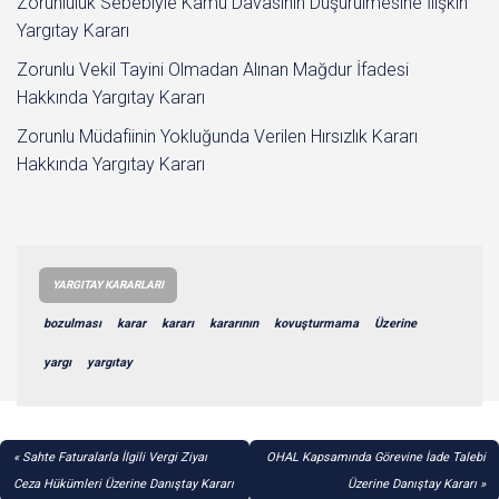
Zorunluluk Sebebiyle Kamu Davasının Düşürülmesine İlişkin
Yargıtay Kararı
Zorunlu Vekil Tayini Olmadan Alınan Mağdur İfadesi
Hakkında Yargıtay Kararı
Zorunlu Müdafiinin Yokluğunda Verilen Hırsızlık Kararı
Hakkında Yargıtay Kararı
YARGITAY KARARLARI
bozulması
karar
kararı
kararının
kovuşturmama
Üzerine
yargı
yargıtay
YAZI
Sahte Faturalarla İlgili Vergi Ziyaı
OHAL Kapsamında Görevine İade Talebi
GEZINMESI
Ceza Hükümleri Üzerine Danıştay Kararı
Üzerine Danıştay Kararı