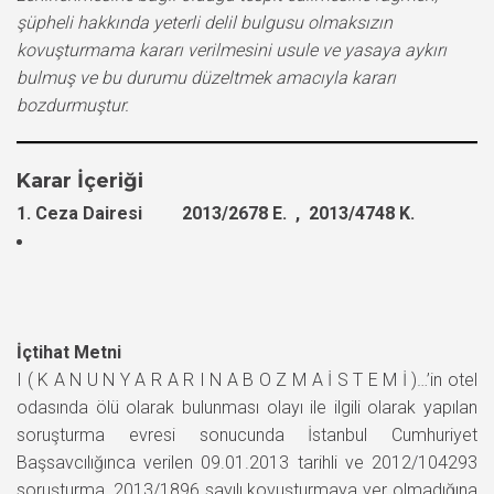
şüpheli hakkında yeterli delil bulgusu olmaksızın
kovuşturmama kararı verilmesini usule ve yasaya aykırı
bulmuş ve bu durumu düzeltmek amacıyla kararı
bozdurmuştur.
Karar İçeriği
1. Ceza Dairesi 2013/2678 E. , 2013/4748 K.
İçtihat Metni
I ( K A N U N Y A R A R I N A B O Z M A İ S T E M İ )…’in otel
odasında ölü olarak bulunması olayı ile ilgili olarak yapılan
soruşturma evresi sonucunda İstanbul Cumhuriyet
Başsavcılığınca verilen 09.01.2013 tarihli ve 2012/104293
soruşturma, 2013/1896 sayılı kovuşturmaya yer olmadığına