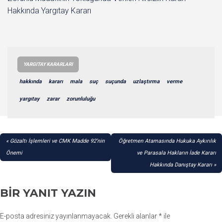
Hakkında Yargıtay Kararı
YARGITAY KARARLARI
hakkında
kararı
mala
suç
suçunda
uzlaştırma
verme
yargıtay
zarar
zorunluluğu
YAZI
Gözaltı İşlemleri ve CMK Madde 92’nin
Öğretmen Atamasında Hukuka Aykırılık
GEZINMESI
Önemi
ve Parasala Hakların İade Kararı
Hakkında Danıştay Kararı
BIR YANIT YAZIN
E-posta adresiniz yayınlanmayacak.
Gerekli alanlar
*
ile