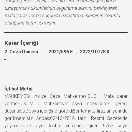
Yargıtay, 5271 sayılı CMK’nın 253. maddesi gereğince
uzlaştırma hükümlerinin uygulama alanını belirleyerek,
mala zarar verme suçunda uzlaştırma işleminin zorunlu
olduğuna karar vermiştir.
Karar İçeriği
2. Ceza Dairesi 2021/596 E. , 2022/10778 K.
İçtihat Metni
MAHKEMESİ :Asliye Ceza MahkemesiSUÇ : Mala zarar
vermeHÜKÜM : MahkumiyetDosya incelenerek gereği
düşünüldü:Dosya içeriğine göre diğer temyiz itirazları yerinde
görülmemiştir. Ancak;02/12/2016 tarihli Resmi Gazete’de
yayımlanarak aynı tarihte yürürlüğe giren 6763 sayılı