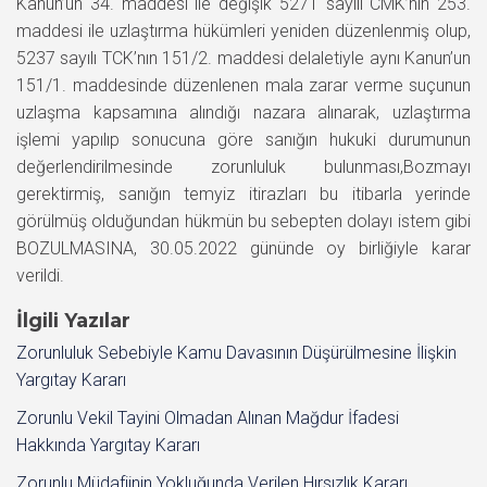
Kanun’un 34. maddesi ile değişik 5271 sayılı CMK’nın 253.
maddesi ile uzlaştırma hükümleri yeniden düzenlenmiş olup,
5237 sayılı TCK’nın 151/2. maddesi delaletiyle aynı Kanun’un
151/1. maddesinde düzenlenen mala zarar verme suçunun
uzlaşma kapsamına alındığı nazara alınarak, uzlaştırma
işlemi yapılıp sonucuna göre sanığın hukuki durumunun
değerlendirilmesinde zorunluluk bulunması,Bozmayı
gerektirmiş, sanığın temyiz itirazları bu itibarla yerinde
görülmüş olduğundan hükmün bu sebepten dolayı istem gibi
BOZULMASINA, 30.05.2022 gününde oy birliğiyle karar
verildi.
İlgili Yazılar
Zorunluluk Sebebiyle Kamu Davasının Düşürülmesine İlişkin
Yargıtay Kararı
Zorunlu Vekil Tayini Olmadan Alınan Mağdur İfadesi
Hakkında Yargıtay Kararı
Zorunlu Müdafiinin Yokluğunda Verilen Hırsızlık Kararı