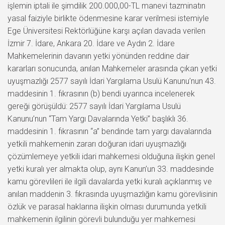
işlemin iptali ile şimdilik 200.000,00-TL manevi tazminatın
yasal faiziyle birlikte ödenmesine karar verilmesi istemiyle
Ege Üniversitesi Rektörlüğüne karşı açılan davada verilen
İzmir 7. İdare, Ankara 20. İdare ve Aydın 2. İdare
Mahkemelerinin davanın yetki yönünden reddine dair
kararları sonucunda, anılan Mahkemeler arasında çıkan yetki
uyuşmazlığı 2577 sayılı İdari Yargılama Usulü Kanunu’nun 43.
maddesinin 1. fıkrasının (b) bendi uyarınca incelenerek
gereği görüşüldü: 2577 sayılı İdari Yargılama Usulü
Kanunu’nun “Tam Yargı Davalarında Yetki” başlıklı 36.
maddesinin 1. fıkrasının “a” bendinde tam yargı davalarında
yetkili mahkemenin zararı doğuran idari uyuşmazlığı
çözümlemeye yetkili idari mahkemesi olduğuna ilişkin genel
yetki kuralı yer almakta olup, aynı Kanun’un 33. maddesinde
kamu görevlileri ile ilgili davalarda yetki kuralı açıklanmış ve
anılan maddenin 3. fıkrasında uyuşmazlığın kamu görevlisinin
özlük ve parasal haklarına ilişkin olması durumunda yetkili
mahkemenin ilgilinin görevli bulunduğu yer mahkemesi