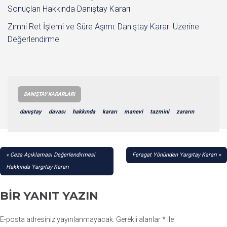
Sonuçları Hakkında Danıştay Kararı
Zımni Ret İşlemi ve Süre Aşımı: Danıştay Kararı Üzerine
Değerlendirme
DANIŞTAY KARARLARI
danıştay
davası
hakkında
kararı
manevi
tazmini
zararın
YAZI
Ceza Açıklaması Değerlendirmesi
Feragat Yönünden Yargıtay Kararı
GEZINMESI
Hakkında Yargıtay Kararı
BIR YANIT YAZIN
E-posta adresiniz yayınlanmayacak.
Gerekli alanlar
*
ile