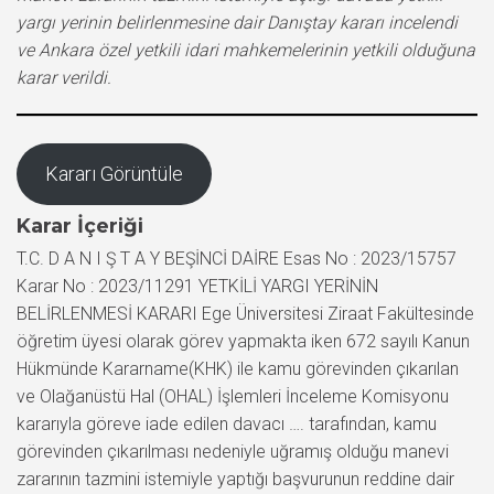
yargı yerinin belirlenmesine dair Danıştay kararı incelendi
ve Ankara özel yetkili idari mahkemelerinin yetkili olduğuna
karar verildi.
Kararı Görüntüle
Karar İçeriği
T.C. D A N I Ş T A Y BEŞİNCİ DAİRE Esas No : 2023/15757
Karar No : 2023/11291 YETKİLİ YARGI YERİNİN
BELİRLENMESİ KARARI Ege Üniversitesi Ziraat Fakültesinde
öğretim üyesi olarak görev yapmakta iken 672 sayılı Kanun
Hükmünde Kararname(KHK) ile kamu görevinden çıkarılan
ve Olağanüstü Hal (OHAL) İşlemleri İnceleme Komisyonu
kararıyla göreve iade edilen davacı …. tarafından, kamu
görevinden çıkarılması nedeniyle uğramış olduğu manevi
zararının tazmini istemiyle yaptığı başvurunun reddine dair