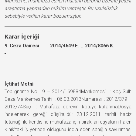
Mahkeme, muhafaza edilen malların durumu üzerine yeterli
araştırma yapmadan hüküm vermiştir. Bu usulsüzlük
sebebiyle verilen karar bozulmuştur.
Karar İçeriği
9. Ceza Dairesi 2014/4649 E. , 2014/8066 K.
İçtihat Metni
Tebliğname No : 9 – 2014/169884Mahkemesi : Kaş Sulh
Ceza MahkemesiTarihi : 06.03.2013Numarası : 2012/379 –
2013/74Suç : Muhafaza görevini kötüye kullanmaDosya
incelenerek gereği düşünüldü: 23.12.2011 tarihli haciz
tutanağı ile kendisine muhafaza için bırakılan eşyaların halen
Kınık’taki iş yerinde olduğunu iddia eden sanığın savunması