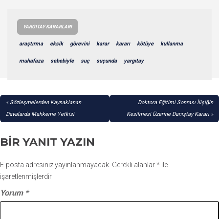
YARGITAY KARARLARI
araştırma
eksik
görevini
karar
kararı
kötüye
kullanma
muhafaza
sebebiyle
suç
suçunda
yargıtay
YAZI
Sözleşmelerden Kaynaklanan
Doktora Eğitimi Sonrası İlişiğin
GEZINMESI
Davalarda Mahkeme Yetkisi
Kesilmesi Üzerine Danıştay Kararı
BIR YANIT YAZIN
E-posta adresiniz yayınlanmayacak.
Gerekli alanlar
*
ile
işaretlenmişlerdir
Yorum
*