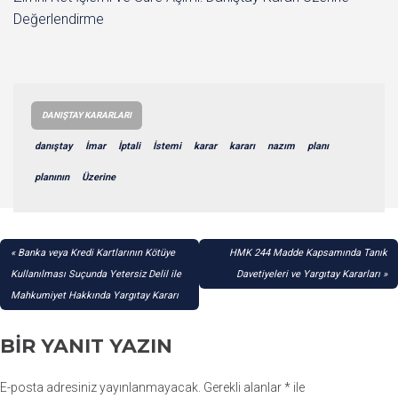
Değerlendirme
DANIŞTAY KARARLARI
danıştay
İmar
İptali
İstemi
karar
kararı
nazım
planı
planının
Üzerine
YAZI
Banka veya Kredi Kartlarının Kötüye
HMK 244 Madde Kapsamında Tanık
GEZINMESI
Kullanılması Suçunda Yetersiz Delil ile
Davetiyeleri ve Yargıtay Kararları
Mahkumiyet Hakkında Yargıtay Kararı
BIR YANIT YAZIN
E-posta adresiniz yayınlanmayacak.
Gerekli alanlar
*
ile