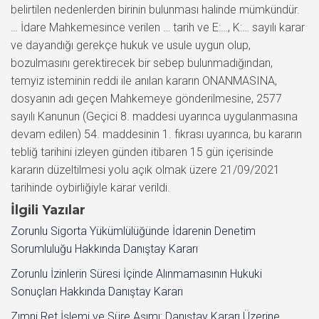
belirtilen nedenlerden birinin bulunması halinde mümkündür.
… İdare Mahkemesince verilen … tarih ve E:…, K:… sayılı karar
ve dayandığı gerekçe hukuk ve usule uygun olup,
bozulmasını gerektirecek bir sebep bulunmadığından,
temyiz isteminin reddi ile anılan kararın ONANMASINA,
dosyanın adı geçen Mahkemeye gönderilmesine, 2577
sayılı Kanunun (Geçici 8. maddesi uyarınca uygulanmasına
devam edilen) 54. maddesinin 1. fıkrası uyarınca, bu kararın
tebliğ tarihini izleyen günden itibaren 15 gün içerisinde
kararın düzeltilmesi yolu açık olmak üzere 21/09/2021
tarihinde oybirliğiyle karar verildi.
İlgili Yazılar
Zorunlu Sigorta Yükümlülüğünde İdarenin Denetim
Sorumluluğu Hakkında Danıştay Kararı
Zorunlu İzinlerin Süresi İçinde Alınmamasının Hukuki
Sonuçları Hakkında Danıştay Kararı
Zımni Ret İşlemi ve Süre Aşımı: Danıştay Kararı Üzerine