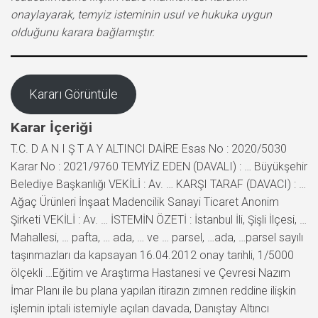
onaylayarak, temyiz isteminin usul ve hukuka uygun
olduğunu karara bağlamıştır.
Kararı Görüntüle
Karar İçeriği
T.C. D A N I Ş T A Y ALTINCI DAİRE Esas No : 2020/5030
Karar No : 2021/9760 TEMYİZ EDEN (DAVALI) : … Büyükşehir
Belediye Başkanlığı VEKİLİ : Av. … KARŞI TARAF (DAVACI) : …
Ağaç Ürünleri İnşaat Madencilik Sanayi Ticaret Anonim
Şirketi VEKİLİ : Av. … İSTEMİN ÖZETİ : İstanbul İli, Şişli İlçesi, …
Mahallesi, … pafta, … ada, … ve … parsel, …ada, …parsel sayılı
taşınmazları da kapsayan 16.04.2012 onay tarihli, 1/5000
ölçekli …Eğitim ve Araştırma Hastanesi ve Çevresi Nazım
İmar Planı ile bu plana yapılan itirazın zımnen reddine ilişkin
işlemin iptali istemiyle açılan davada, Danıştay Altıncı