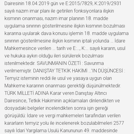
Dairesinin 18.04.2019 gün ve E:2015/7829, K:2019/2931
sayılı nazım imar planı ile getirilen fonksiyonlara ilişkin
kısmının onanması, nazım imar planının 18. madde
uygulama sınırının gösterilmesine ilişkin kısmının bozulması
kararına uyularak dava konusu işlemin 18. madde uygulama
sınırının gösterilmesine ilişkin kısmının iptali yolunda … İdare
Mahkemesince verilen … tarih ve E:…, K:… sayılı kararın, usul
ve hukuka aykırı olduğu ileri sürülerek bozulması
istenilmektedir. SAVUNMANIN ÖZETİ : Savunma
verilmemiştir. DANIŞTAY TETKİK HAKİMİ …’IN DÜŞÜNCESİ :
Temyiz isteminin reddi ile usul ve yasaya uygun olan
Mahkeme kararının onanması gerektiği düşünülmektedir.
TÜRK MİLLETİ ADINA Karar veren Danıştay Altıncı
Dairesince, Tetkik Hakiminin açıklamaları dinlendikten ve
dosyadaki belgeler incelendikten sonra işin gereği
görüşüldü: İdare ve vergi mahkemeleri tarafından verilen
kararların temyiz yolu ile incelenerek bozulabilmeleri 2577
sayılı İdari Yargılama Usulü Kanununun 49. maddesinde