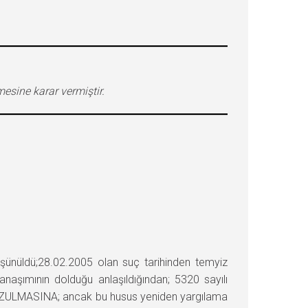
esine karar vermiştir.
ünüldü;28.02.2005 olan suç tarihinden temyiz
aşımının dolduğu anlaşıldığından; 5320 sayılı
OZULMASINA; ancak bu husus yeniden yargılama