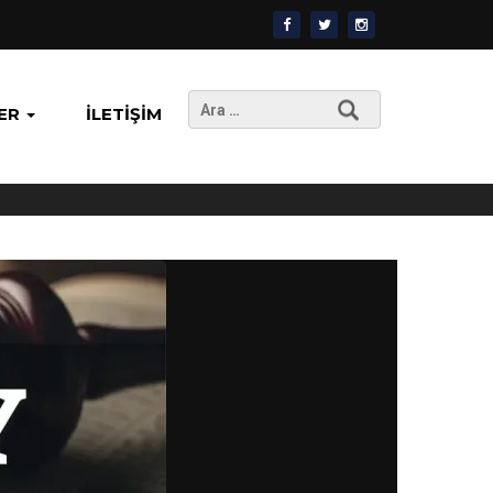
Arama:
ER
İLETIŞIM