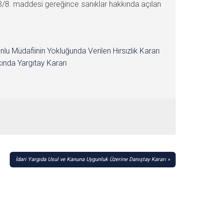
3/8. maddesi gereğince sanıklar hakkında açılan
nlu Müdafiinin Yokluğunda Verilen Hırsızlık Kararı
ında Yargıtay Kararı
İdari Yargıda Usul ve Kanuna Uygunluk Üzerine Danıştay Kararı