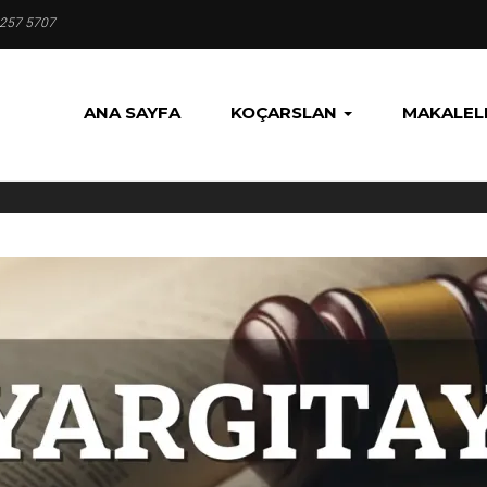
 257 5707
ANA SAYFA
KOÇARSLAN
MAKALEL