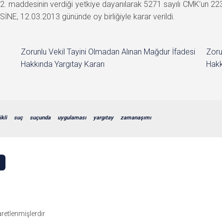
2. maddesinin verdiği yetkiye dayanılarak 5271 sayılı CMK’un 22
E, 12.03.2013 gününde oy birliğiyle karar verildi.
Zorunlu Vekil Tayini Olmadan Alınan Mağdur İfadesi
Zoru
Hakkında Yargıtay Kararı
Hakk
ikli
suç
suçunda
uygulaması
yargıtay
zamanaşımı
şaretlenmişlerdir