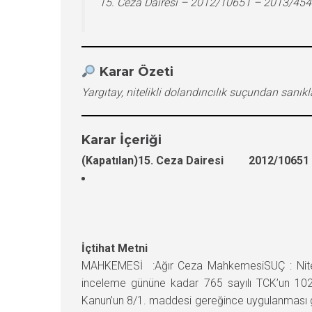
15. Ceza Dairesi – 2012/10651 – 2013/454
Karar Özeti
Yargıtay, nitelikli dolandırıcılık suçundan sa
Karar İçeriği
(Kapatılan)15. Ceza Dairesi 2012/10651 E
İçtihat Metni
MAHKEMESİ :Ağır Ceza MahkemesiSUÇ : Nitelik
inceleme gününe kadar 765 sayılı TCK’un 102/
Kanun’un 8/1. maddesi gereğince uygulanması