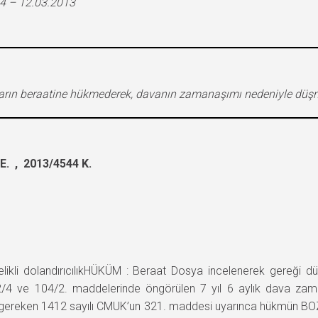
4 – 12.03.2013
nıkların beraatine hükmederek, davanın zamanaşımı nedeniyle düşm
. , 2013/4544 K.
li dolandırıcılıkHÜKÜM : Beraat Dosya incelenerek gereği düş
4 ve 104/2. maddelerinde öngörülen 7 yıl 6 aylık dava zaman
 gereken 1412 sayılı CMUK’un 321. maddesi uyarınca hükmün B