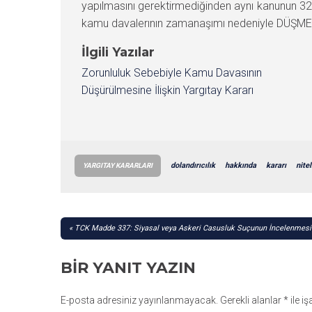
yapılmasını gerektirmediğinden aynı kanunun 32
kamu davalerının zamanaşımı nedeniyle DÜŞMESİN
İlgili Yazılar
Zorunluluk Sebebiyle Kamu Davasının
Düşürülmesine İlişkin Yargıtay Kararı
dolandırıcılık
hakkında
kararı
nitel
YARGITAY KARARLARI
YAZI
TCK Madde 337: Siyasal veya Askeri Casusluk Suçunun İncelenmesi
GEZINMESI
BIR YANIT YAZIN
E-posta adresiniz yayınlanmayacak.
Gerekli alanlar
*
ile i