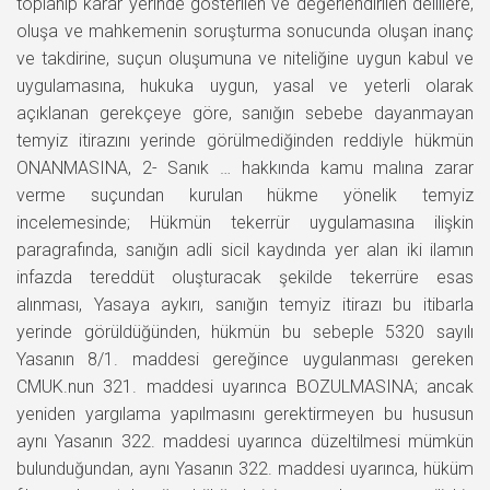
toplanıp karar yerinde gösterilen ve değerlendirilen delillere,
oluşa ve mahkemenin soruşturma sonucunda oluşan inanç
ve takdirine, suçun oluşumuna ve niteliğine uygun kabul ve
uygulamasına, hukuka uygun, yasal ve yeterli olarak
açıklanan gerekçeye göre, sanığın sebebe dayanmayan
temyiz itirazını yerinde görülmediğinden reddiyle hükmün
ONANMASINA, 2- Sanık … hakkında kamu malına zarar
verme suçundan kurulan hükme yönelik temyiz
incelemesinde; Hükmün tekerrür uygulamasına ilişkin
paragrafında, sanığın adli sicil kaydında yer alan iki ilamın
infazda tereddüt oluşturacak şekilde tekerrüre esas
alınması, Yasaya aykırı, sanığın temyiz itirazı bu itibarla
yerinde görüldüğünden, hükmün bu sebeple 5320 sayılı
Yasanın 8/1. maddesi gereğince uygulanması gereken
CMUK.nun 321. maddesi uyarınca BOZULMASINA; ancak
yeniden yargılama yapılmasını gerektirmeyen bu hususun
aynı Yasanın 322. maddesi uyarınca düzeltilmesi mümkün
bulunduğundan, aynı Yasanın 322. maddesi uyarınca, hüküm