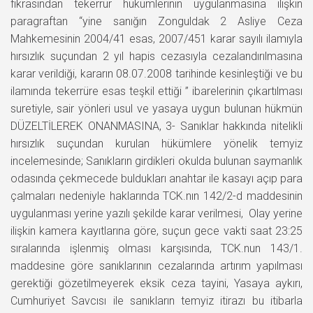
fıkrasından tekerrür hükümlerinin uygulanmasına ilişkin
paragraftan “yine sanığın Zonguldak 2 Asliye Ceza
Mahkemesinin 2004/41 esas, 2007/451 karar sayılı ilamıyla
hırsızlık suçundan 2 yıl hapis cezasıyla cezalandırılmasına
karar verildiği, kararın 08.07.2008 tarihinde kesinleştiği ve bu
ilamında tekerrüre esas teşkil ettiği ” ibarelerinin çıkartılması
suretiyle, sair yönleri usul ve yasaya uygun bulunan hükmün
DÜZELTİLEREK ONANMASINA, 3- Sanıklar hakkında nitelikli
hırsızlık suçundan kurulan hükümlere yönelik temyiz
incelemesinde; Sanıkların girdikleri okulda bulunan saymanlık
odasında çekmecede buldukları anahtar ile kasayı açıp para
çalmaları nedeniyle haklarında TCK.nın 142/2-d maddesinin
uygulanması yerine yazılı şekilde karar verilmesi, Olay yerine
ilişkin kamera kayıtlarına göre, suçun gece vakti saat 23:25
sıralarında işlenmiş olması karşısında, TCK.nun 143/1.
maddesine göre sanıklarının cezalarında artırım yapılması
gerektiği gözetilmeyerek eksik ceza tayini, Yasaya aykırı,
Cumhuriyet Savcısı ile sanıkların temyiz itirazı bu itibarla