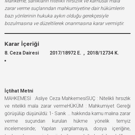
Mahkeme, sanıkların nitelikli hırsızlık ve kamusal mala
zarar verme suçlarından mahkumiyetine dair hükümlerin
bazı yönlerinin hukuka aykırı olduğu gerekçesiyle
bozulmasına ve düzeltilerek onanmasına karar vermiştir.
Karar İçeriği
8. Ceza Dairesi 2017/18972 E. , 2018/12734 K.
İçtihat Metni
MAHKEMESİ :Asliye Ceza MahkemesiSUÇ : Nitelikli hırsızlık
ve nitelikli mala zarar vermeHÜKÜM : Mahkumiyet Gereği
görüşülüp düşünüldü: 1- Sanık … hakkında kamu malına zarar
verme suçundan kurulan hükme yönelik temyiz
incelemesinde; Yapılan yargılamaya, dosya içeriğine,