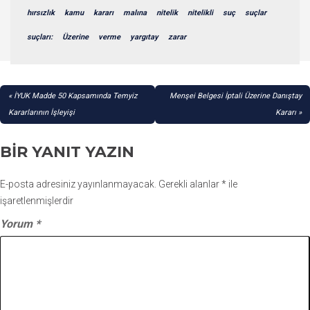
hırsızlık
kamu
kararı
malına
nitelik
nitelikli
suç
suçlar
suçları:
Üzerine
verme
yargıtay
zarar
YAZI
İYUK Madde 50 Kapsamında Temyiz
Menşei Belgesi İptali Üzerine Danıştay
GEZINMESI
Kararlarının İşleyişi
Kararı
BIR YANIT YAZIN
E-posta adresiniz yayınlanmayacak.
Gerekli alanlar
*
ile
işaretlenmişlerdir
Yorum
*