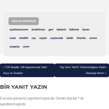
YARGITAY KARARLARI
açıklanmasının
bırakılması
geri
hakaret
hükmün
kararı
mala
nitelikli
suç
suçlar
suçlarında
talebi
Üzerine
verme
yargıtay
zarar
YAZI
TCK Madde 108 Kapsamında Cebir
Pay Alım Teklifi Yükümlülüğüne İlişkin
GEZINMESI
Suçu ve Cezaları
Danıştay Kararı
BIR YANIT YAZIN
E-posta adresiniz yayınlanmayacak.
Gerekli alanlar
*
ile
işaretlenmişlerdir