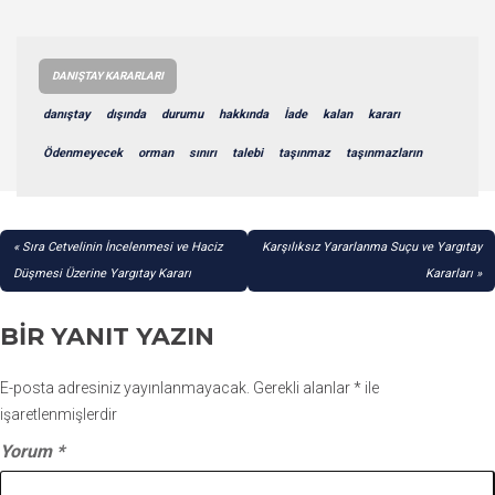
DANIŞTAY KARARLARI
danıştay
dışında
durumu
hakkında
İade
kalan
kararı
Ödenmeyecek
orman
sınırı
talebi
taşınmaz
taşınmazların
YAZI
Sıra Cetvelinin İncelenmesi ve Haciz
Karşılıksız Yararlanma Suçu ve Yargıtay
GEZINMESI
Düşmesi Üzerine Yargıtay Kararı
Kararları
BIR YANIT YAZIN
E-posta adresiniz yayınlanmayacak.
Gerekli alanlar
*
ile
işaretlenmişlerdir
Yorum
*