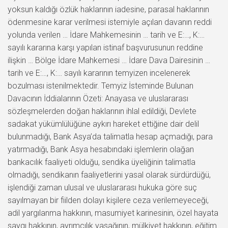
yoksun kaldığı özlük haklarının iadesine, parasal haklarının
ödenmesine karar verilmesi istemiyle açılan davanın reddi
yolunda verilen … İdare Mahkemesinin … tarih ve E:…, K:…
sayılı kararına karşı yapılan istinaf başvurusunun reddine
ilişkin … Bölge İdare Mahkemesi … İdare Dava Dairesinin …
tarih ve E:…, K:… sayılı kararının temyizen incelenerek
bozulması istenilmektedir. Temyiz İsteminde Bulunan
Davacının İddialarının Özeti: Anayasa ve uluslararası
sözleşmelerden doğan haklarının ihlal edildiği, Devlete
sadakat yükümlülüğüne aykırı hareket ettiğine dair delil
bulunmadığı, Bank Asya’da talimatla hesap açmadığı, para
yatırmadığı, Bank Asya hesabındaki işlemlerin olağan
bankacılık faaliyeti olduğu, sendika üyeliğinin talimatla
olmadığı, sendikanın faaliyetlerini yasal olarak sürdürdüğü,
işlendiği zaman ulusal ve uluslararası hukuka göre suç
sayılmayan bir fiilden dolayı kişilere ceza verilemeyeceği,
adil yargılanma hakkının, masumiyet karinesinin, özel hayata
saygı hakkının, ayrımcılık yasağının, mülkiyet hakkının, eğitim