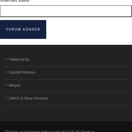
İnternet sitesi
Hakkımızda
Gizlilik Politikası
İletişim
DMCA & İtibar Koruma
"Fikirler, ordulardan daha güçlüdür." W. M. Paxton