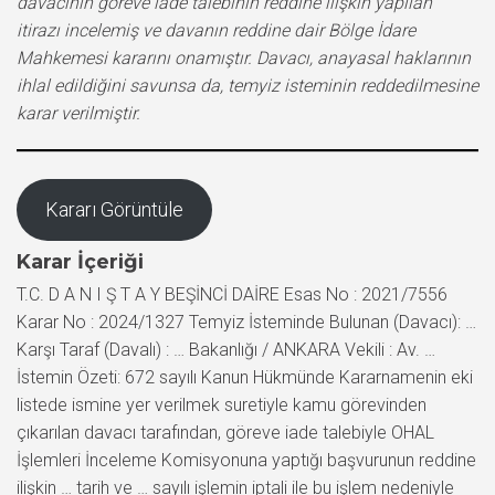
davacının göreve iade talebinin reddine ilişkin yapılan
itirazı incelemiş ve davanın reddine dair Bölge İdare
Mahkemesi kararını onamıştır. Davacı, anayasal haklarının
ihlal edildiğini savunsa da, temyiz isteminin reddedilmesine
karar verilmiştir.
Kararı Görüntüle
Karar İçeriği
T.C. D A N I Ş T A Y BEŞİNCİ DAİRE Esas No : 2021/7556
Karar No : 2024/1327 Temyiz İsteminde Bulunan (Davacı): …
Karşı Taraf (Davalı) : … Bakanlığı / ANKARA Vekili : Av. …
İstemin Özeti: 672 sayılı Kanun Hükmünde Kararnamenin eki
listede ismine yer verilmek suretiyle kamu görevinden
çıkarılan davacı tarafından, göreve iade talebiyle OHAL
İşlemleri İnceleme Komisyonuna yaptığı başvurunun reddine
ilişkin … tarih ve … sayılı işlemin iptali ile bu işlem nedeniyle