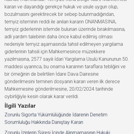
kararı ve dayandığı gerekçe hukuk ve usule uygun olup,
bozulmasını gerektirecek bir sebep bulunmadığından,
temyiz isteminin reddi ile anılan kararın ONANMASINA,
temyiz giderlerinin istemde bulunan üzerinde bırakılmasına,
adli yardım talebinin daha önce kabul edilmiş olması
nedeniyle temyiz aşamasında tahsil edilmeyen yargılama
giderlerinin tahsili için Mahkemesince müzekkere
yazılmasına, 2577 sayılı İdari Yargılama Usulü Kanununun 50.
maddesi uyarınca, bu onama kararının taraflara tebliğini ve
bir örneğinin de belirtilen İdare Dava Dairesine
gönderilmesini teminen dosyanın kararı veren ilk derece
Mahkemesine gönderilmesine, 20/02/2024 tarihinde
oybirliğiyle kesin olarak karar verildi.
İlgili Yazılar
Zorunlu Sigorta Yükümlülüğünde İdarenin Denetim
Sorumluluğu Hakkında Danıştay Kararı
Zorunlu İzinlerin Süresi İçinde Alınmamasının Hukuki