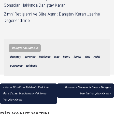
Sonuçları Hakkında Danıştay Kararı
Zımni Ret İşlemi ve Süre Aşımı: Danıştay Kararı Üzerine
Değerlendirme
DANIŞTAY KARARLARI
danıştay
görevine
hakkında
İade
kamu
kararı
ohal
reddi
sürecinde
talebinin
YAZI
Karar Düzeltme Talebinin Reddi ve
Boşanma Davasında Davacı Feragati
GEZINMESI
Para Cezası Uygulaması Hakkında
Üzerine Yargıtay Kararı
Yargıtay Kararı