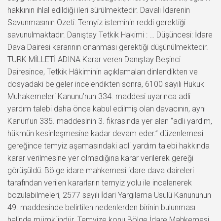
hakkının ihlal edildiği ileri sürülmektedir. Davalı İdarenin
Savunmasının Özeti: Temyiz isteminin reddi gerektiği
savunulmaktadır. Danıştay Tetkik Hakimi : … Düşüncesi: İdare
Dava Dairesi kararının onanması gerektiği düşünülmektedir.
TÜRK MİLLETİ ADINA Karar veren Danıştay Beşinci
Dairesince, Tetkik Hâkiminin açıklamaları dinlendikten ve
dosyadaki belgeler incelendikten sonra, 6100 sayılı Hukuk
Muhakemeleri Kanunu’nun 334. maddesi uyarınca adli
yardım talebi daha önce kabul edilmiş olan davacının, aynı
Kanun’un 335. maddesinin 3. fıkrasında yer alan “adli yardım,
hükmün kesinleşmesine kadar devam eder.” düzenlemesi
gereğince temyiz aşamasındaki adli yardım talebi hakkında
karar verilmesine yer olmadığına karar verilerek gereği
görüşüldü: Bölge idare mahkemesi idare dava daireleri
tarafından verilen kararların temyiz yolu ile incelenerek
bozulabilmeleri, 2577 sayılı İdari Yargılama Usulü Kanununun
49. maddesinde belirtilen nedenlerden birinin bulunması
halinde mümkündür. Temyize konu Bölge İdare Mahkemesi