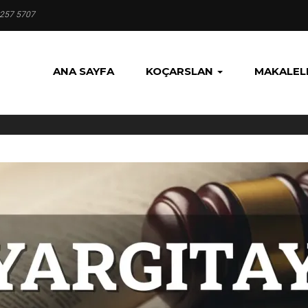
 257 5707
ANA SAYFA
KOÇARSLAN
MAKALEL