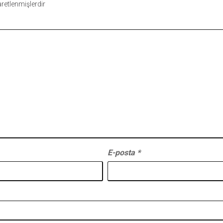
şaretlenmişlerdir
E-posta
*