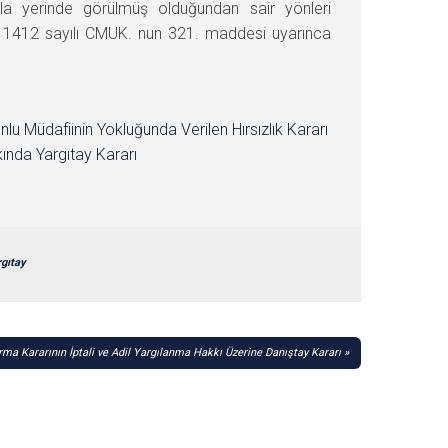
arla yerinde görülmüş olduğundan sair yönleri
 1412 sayılı CMUK. nun 321. maddesi uyarınca
nlu Müdafiinin Yokluğunda Verilen Hırsızlık Kararı
ında Yargıtay Kararı
rgıtay
ma Kararının İptali ve Adil Yargılanma Hakkı Üzerine Danıştay Kararı