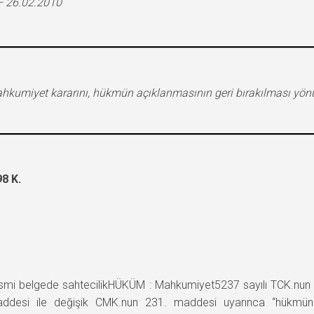
– 26.02.2010
hkumiyet kararını, hükmün açıklanmasının geri bırakılması yönü
8 K.
 belgede sahtecilikHÜKÜM : Mahkumiyet5237 sayılı TCK.nun 7/
addesi ile değişik CMK.nun 231. maddesi uyarınca “hükmün aç