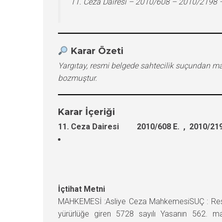
11. Ceza Dairesi – 2010/608 – 2010/2198 
Karar Özeti
Yargıtay, resmi belgede sahtecilik suçundan ma
bozmuştur.
Karar İçeriği
11. Ceza Dairesi 2010/608 E. , 2010/219
İçtihat Metni
MAHKEMESİ :Asliye Ceza MahkemesiSUÇ : Resmi
yürürlüğe giren 5728 sayılı Yasanın 562. m