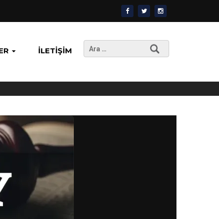
Arama:
ER
İLETIŞIM