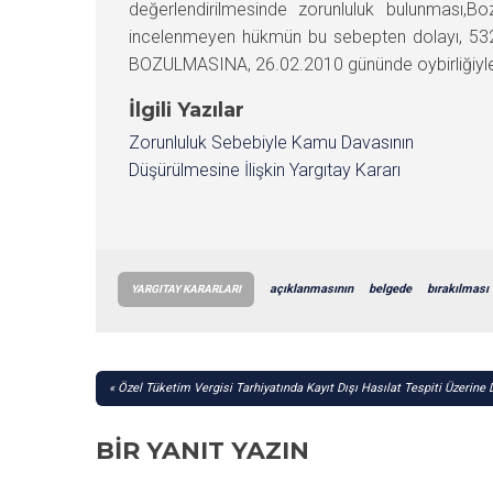
değerlendirilmesinde zorunluluk bulunması,Bo
incelenmeyen hükmün bu sebepten dolayı, 532
BOZULMASINA, 26.02.2010 gününde oybirliğiyle k
İlgili Yazılar
Zorunluluk Sebebiyle Kamu Davasının
Düşürülmesine İlişkin Yargıtay Kararı
açıklanmasının
belgede
bırakılması
YARGITAY KARARLARI
YAZI
Özel Tüketim Vergisi Tarhiyatında Kayıt Dışı Hasılat Tespiti Üzerine 
GEZINMESI
BIR YANIT YAZIN