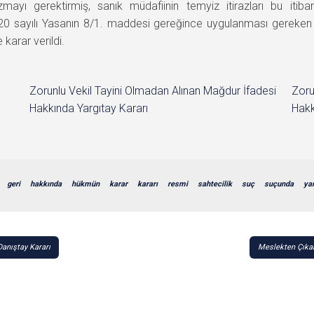
zmayı gerektirmiş, sanık müdafiinin temyiz itirazları bu itib
0 sayılı Yasanın 8/1. maddesi gereğince uygulanması gereken
arar verildi.
Zorunlu Vekil Tayini Olmadan Alınan Mağdur İfadesi
Zoru
Hakkında Yargıtay Kararı
Hakk
geri
hakkında
hükmün
karar
kararı
resmi
sahtecilik
suç
suçunda
ya
Danıştay Kararı
Meslekten Çıkar