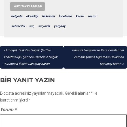
YARGITAY KARARLARI
belgede
eksikliği
hakkında
İnceleme
kararı
resmi
sahtecilik
suç
suçunda
yargıtay
YAZI
Emniyet Teşkilatı Sağlık Şartları
Gümrük Vergileri ve Para Cezalarının
GEZINMESI
Yönetmeliği Uyarınca Davacının Sağlık
Zamanaşımına Uğraması Hakkında
Durumuna İlişkin Danıştay Kararı
Danıştay Kararı
BIR YANIT YAZIN
E-posta adresiniz yayınlanmayacak.
Gerekli alanlar
*
ile
işaretlenmişlerdir
Yorum
*