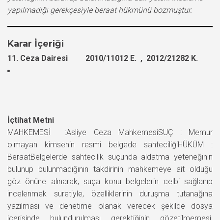
yapılmadığı gerekçesiyle beraat hükmünü bozmuştur.
Karar İçeriği
11. Ceza Dairesi 2010/11012 E. , 2012/21282 K.
İçtihat Metni
MAHKEMESİ :Asliye Ceza MahkemesiSUÇ : Memur
olmayan kimsenin resmi belgede sahteciliğiHÜKÜM :
BeraatBelgelerde sahtecilik suçunda aldatma yeteneğinin
bulunup bulunmadığının takdirinin mahkemeye ait olduğu
göz önüne alınarak, suça konu belgelerin celbi sağlanıp
incelenmek suretiyle, özelliklerinin duruşma tutanağına
yazılması ve denetime olanak verecek şekilde dosya
içerisinde bulundurulması gerektiğinin gözetilmemesi,