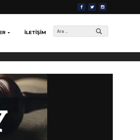
Arama:
ER
İLETIŞIM