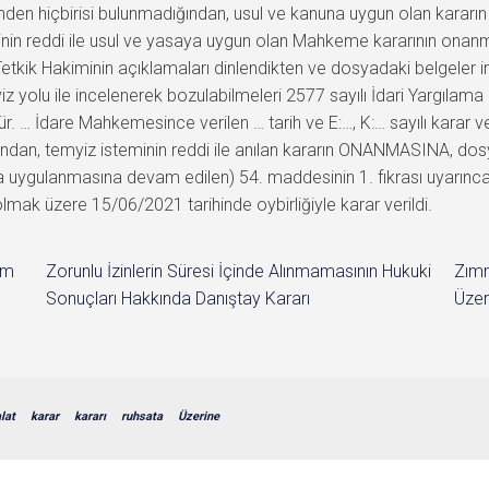
den hiçbirisi bulunmadığından, usul ve kanuna uygun olan karar
in reddi ile usul ve yasaya uygun olan Mahkeme kararının onanm
etkik Hakiminin açıklamaları dinlendikten ve dosyadaki belgeler i
z yolu ile incelenerek bozulabilmeleri 2577 sayılı İdari Yargılam
. … İdare Mahkemesince verilen … tarih ve E:…, K:… sayılı karar 
ından, temyiz isteminin reddi ile anılan kararın ONANMASINA, d
uygulanmasına devam edilen) 54. maddesinin 1. fıkrası uyarınca bu
olmak üzere 15/06/2021 tarihinde oybirliğiyle karar verildi.
im
Zorunlu İzinlerin Süresi İçinde Alınmamasının Hukuki
Zımn
Sonuçları Hakkında Danıştay Kararı
Üzer
lat
karar
kararı
ruhsata
Üzerine