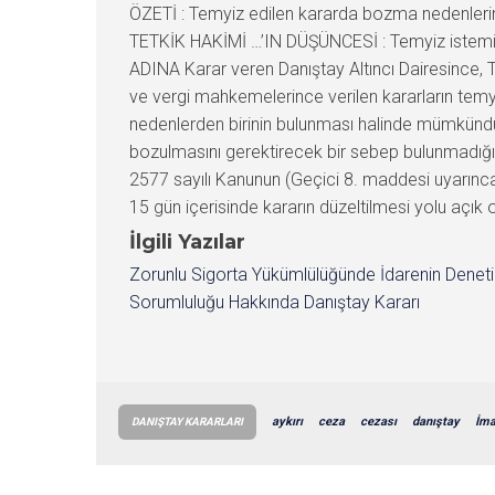
ÖZETİ : Temyiz edilen kararda bozma nedenlerin
TETKİK HAKİMİ …’IN DÜŞÜNCESİ : Temyiz istemin
ADINA Karar veren Danıştay Altıncı Dairesince, T
ve vergi mahkemelerince verilen kararların temyi
nedenlerden birinin bulunması halinde mümkündür
bozulmasını gerektirecek bir sebep bulunmadığ
2577 sayılı Kanunun (Geçici 8. maddesi uyarınca 
15 gün içerisinde kararın düzeltilmesi yolu açık 
İlgili Yazılar
Zorunlu Sigorta Yükümlülüğünde İdarenin Denet
Sorumluluğu Hakkında Danıştay Kararı
aykırı
ceza
cezası
danıştay
İma
DANIŞTAY KARARLARI