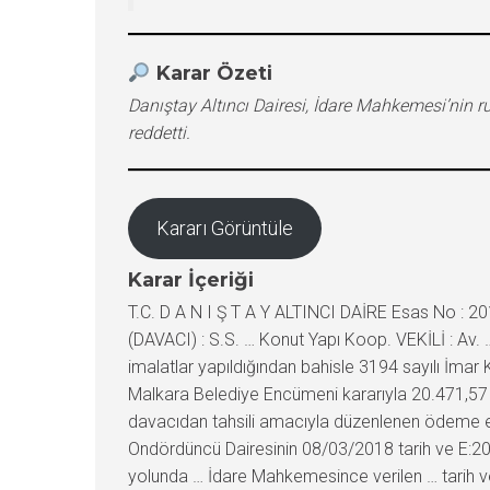
Karar Özeti
Danıştay Altıncı Dairesi, İdare Mahkemesi’nin r
reddetti.
Kararı Görüntüle
Karar İçeriği
T.C. D A N I Ş T A Y ALTINCI DAİRE Esas No : 
(DAVACI) : S.S. … Konut Yapı Koop. VEKİLİ : Av. …
imalatlar yapıldığından bahisle 3194 sayılı İmar
Malkara Belediye Encümeni kararıyla 20.471,57 
davacıdan tahsili amacıyla düzenlenen ödeme emr
Ondördüncü Dairesinin 08/03/2018 tarih ve E:20
yolunda … İdare Mahkemesince verilen … tarih ve 