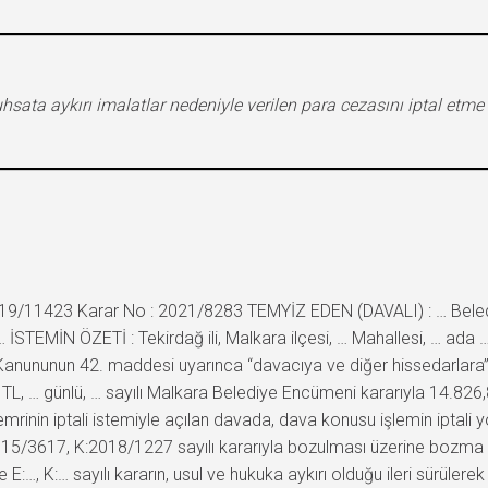
uhsata aykırı imalatlar nedeniyle verilen para cezasını iptal et
2019/11423 Karar No : 2021/8283 TEMYİZ EDEN (DAVALI) : … Beled
 İSTEMİN ÖZETİ : Tekirdağ ili, Malkara ilçesi, … Mahallesi, … ada 
 Kanununun 42. maddesi uyarınca “davacıya ve diğer hissedarlara” p
TL, … günlü, … sayılı Malkara Belediye Encümeni kararıyla 14.82
inin iptali istemiyle açılan davada, dava konusu işlemin iptali 
15/3617, K:2018/1227 sayılı kararıyla bozulması üzerine bozma ka
E:…, K:… sayılı kararın, usul ve hukuka aykırı olduğu ileri sürül