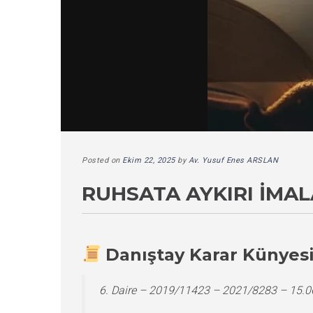
Posted on
Ekim 22, 2025
by
Av. Yusuf Enes ARSLAN
RUHSATA AYKIRI İMAL
Danıştay Karar Künyes
6. Daire – 2019/11423 – 2021/8283 – 15.