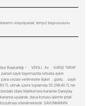
me kararını onaylayarak, temyiz başvurusunu
iye Başkanlığı – … VEKİLİ : Av. … KARŞI TARAF
… parsel sayılı taşınmazda ruhsata aykırı
ara cezası verilmesine ilişkin … günlü, … sayılı
6,83-TL olmak üzere toplamda 35.298,40 TL’nin
yolundaki İdare Mahkemesi kararının Danıştay
rarına uyularak, dava konusu işlemin iptali
erek bozulması istenilmektedir. SAVUNMANIN