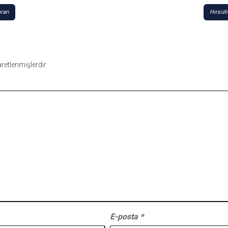
rarı
Hırsızl
şaretlenmişlerdir
E-posta
*