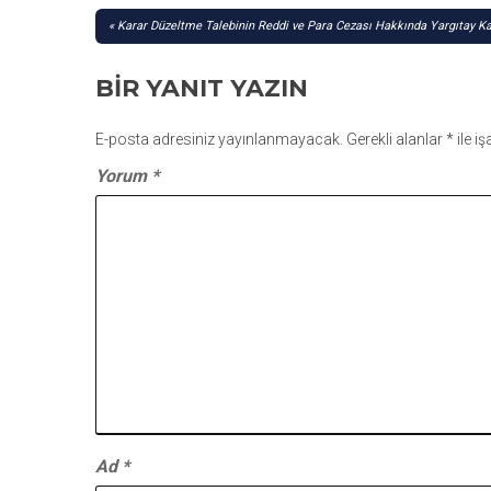
YAZI
Karar Düzeltme Talebinin Reddi ve Para Cezası Hakkında Yargıtay Ka
GEZINMESI
BIR YANIT YAZIN
E-posta adresiniz yayınlanmayacak.
Gerekli alanlar
*
ile i
Yorum
*
Ad
*