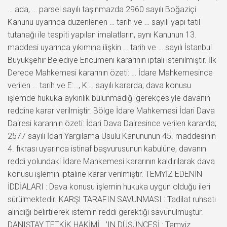
… ada, … parsel sayılı taşınmazda 2960 sayılı Boğaziçi
Kanunu uyarınca düzenlenen … tarih ve … sayılı yapı tatil
tutanağı ile tespiti yapılan imalatların, aynı Kanunun 13.
maddesi uyarınca yıkımına ilişkin … tarih ve … sayılı İstanbul
Büyükşehir Belediye Encümeni kararının iptali istenilmiştir. İlk
Derece Mahkemesi kararının özeti: … İdare Mahkemesince
verilen … tarih ve E:…, K:… sayılı kararda; dava konusu
işlemde hukuka aykırılık bulunmadığı gerekçesiyle davanın
reddine karar verilmiştir. Bölge İdare Mahkemesi İdari Dava
Dairesi kararının özeti: İdari Dava Dairesince verilen kararda;
2577 sayılı İdari Yargılama Usulü Kanununun 45. maddesinin
4. fıkrası uyarınca istinaf başvurusunun kabulüne, davanın
reddi yolundaki İdare Mahkemesi kararının kaldırılarak dava
konusu işlemin iptaline karar verilmiştir. TEMYİZ EDENİN
İDDİALARI : Dava konusu işlemin hukuka uygun olduğu ileri
sürülmektedir. KARŞI TARAFIN SAVUNMASI : Tadilat ruhsatı
alındığı belirtilerek istemin reddi gerektiği savunulmuştur.
DANIŞTAY TETKİK HAKİMİ …’IN DÜŞÜNCESİ : Temyiz