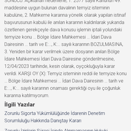
SONUCU: Açıklanan nedenlerle; 1. 2577 sayılı Kanunun 49.
maddesine uygun bulunan davalının temyiz isteminin
kabulüne, 2. Mahkeme kararına yönelik olarak yapılan istinaf
başvurusunun kabulü ile anılan kararının kaldırılarak yukarıda
özetlenen gerekçeyle dava konusu işlemin iptali yolundaki
temyize konu … Bölge İdare Mahkemesi … İdari Dava
Dairesinin … tarih ve E:…, K:… sayılı kararının BOZULMASINA,
3. Yeniden bir karar verilmek üzere dosyanın anılan Bölge
İdare Mahkemesi İdari Dava Dairesine gönderilmesine,
12/04/2023 tarihinde, kesin olarak, oyçokluğuyla karar
verildi. KARŞI OY (X): Temyiz isteminin reddi ile temyize konu
… Bölge İdare Mahkemesi … İdari Dava Dairesinin … tarih ve
E:…, K:… sayılı kararının onaması gerektiği oyu ile çoğunluk
kararına katılmıyorum.
İlgili Yazılar
Zorunlu Sigorta Yükümlülüğünde İdarenin Denetim
Sorumluluğu Hakkında Danıştay Kararı
Zorunlu İzinlerin Süresi İçinde Alınmamasının Hukuki