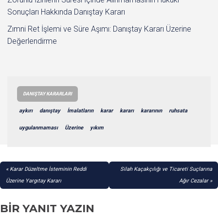
Sonuçları Hakkında Danıştay Kararı
Zımni Ret İşlemi ve Süre Aşımı: Danıştay Kararı Üzerine
Değerlendirme
DANIŞTAY KARARLARI
aykırı
danıştay
İmalatların
karar
kararı
kararının
ruhsata
uygulanmaması
Üzerine
yıkım
YAZI
Karar Düzeltme İsteminin Reddi
Silah Kaçakçılığı ve Ticareti Suçlarına
GEZINMESI
Üzerine Yargıtay Kararı
Ağır Cezalar
BIR YANIT YAZIN