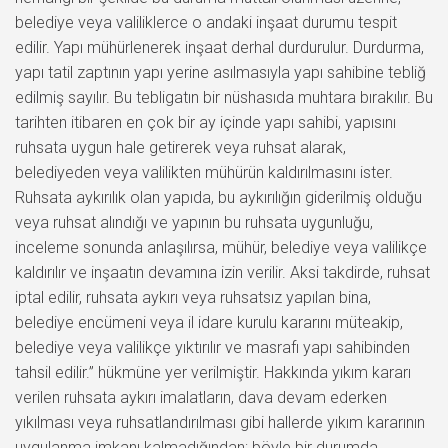
belediye veya valiliklerce o andaki inşaat durumu tespit
edilir. Yapı mühürlenerek inşaat derhal durdurulur. Durdurma,
yapı tatil zaptının yapı yerine asılmasıyla yapı sahibine tebliğ
edilmiş sayılır. Bu tebligatın bir nüshasıda muhtara bırakılır. Bu
tarihten itibaren en çok bir ay içinde yapı sahibi, yapısını
ruhsata uygun hale getirerek veya ruhsat alarak,
belediyeden veya valilikten mühürün kaldırılmasını ister.
Ruhsata aykırılık olan yapıda, bu aykırılığın giderilmiş olduğu
veya ruhsat alındığı ve yapının bu ruhsata uygunluğu,
inceleme sonunda anlaşılırsa, mühür, belediye veya valilikçe
kaldırılır ve inşaatın devamına izin verilir. Aksi takdirde, ruhsat
iptal edilir, ruhsata aykırı veya ruhsatsız yapılan bina,
belediye encümeni veya il idare kurulu kararını müteakip,
belediye veya valilikçe yıktırılır ve masrafı yapı sahibinden
tahsil edilir.” hükmüne yer verilmiştir. Hakkında yıkım kararı
verilen ruhsata aykırı imalatların, dava devam ederken
yıkılması veya ruhsatlandırılması gibi hallerde yıkım kararının
uygulanma imkanı kalmadığından; böyle bir durumda,