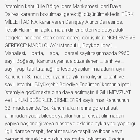
isteminin kabulü ile Bölge İdare Mahkemesi İdari Dava
Dairesi kararının bozulması gerektiği düşünülmektedir. TÜRK
MİLLETİ ADINA Karar veren Danıştay Altıncı Dairesince,
Tetkik Hakiminin açıklamaları dinlendikten ve dosyadaki
belgeler incelendikten sonra gereği görüşüldü: İNCELEME VE
GEREKÇE: MADDİ OLAY : İstanbul İli, Beykoz İlçesi, …
Mahallesi, … pafta, … ada, … parsel sayılı taşınmazda 2960
sayılı Boğaziçi Kanunu uyarınca düzenlenen … tarih ve …
sayılı yapı tatil tutanağı ile tespiti yapılan imalatların, aynı
Kanunun 13. maddesi uyarınca yıkımına ilişkin … tarih ve …
sayılı İstanbul Büyükşehir Belediye Encümeni kararının iptali
istemiyle görülmekte olan dava açılmıştır. İLGİLİ MEVZUAT
ve HUKUKİ DEĞERLENDİRME: 3194 sayılı İmar Kanununun
32. maddesinde; “Bu Kanun hükümlerine göre ruhsat
alınmadan yapılabilecek yapılar hariç; ruhsat alınmadan
yapıya başlandığı veya ruhsat ve eklerine aykırı yapı yapıldığı
ilgili idarece tespiti, fenni mesulce tespiti ve ihbarı veya
herhangi bir şekilde bu duruma muttali olunması üzerine,