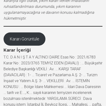
kararıyla ilgili olarak, yıkım kararı verilen imalatların
ruhsatlandırılması durumunda, yıkım kararının
uygulanamayacağına ve davanın konusu kalmadığına
hükmetmiştir.
Kararı Görüntüle
Karar İçeriği
T.C. D A N I Ş T A Y ALTINCI DAİRE Esas No : 2021/6783
Karar No : 2023/3765 TEMYİZ EDEN (DAVALI) : … Büyükşehir
Belediye Başkanlığı VEKİLİ : Av. … KARŞI TARAF
(DAVACILAR) : 1- … Ticaret ve Pazarlama A.Ş. 2- … Turizm
İnşaat ve Yatırım A.Ş. 3- … VEKİLLERİ : Av. … İSTEMİN
KONUSU : … Bölge İdare Mahkemesi … İdari Dava Dairesinin
… tarih ve E:…, K:… sayılı kararının temyizen incelenerek
bozulması istenilmektedir. YARGILAMA SÜRECİ : Dava
konusu istem: İstanbul İli, Beykoz İlçesi, … Mahallesi, … pafta,