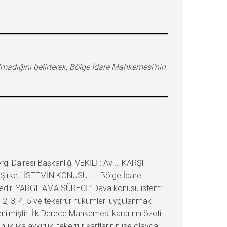
madığını belirterek, Bölge İdare Mahkemesi’nin
i Dairesi Başkanlığı VEKİLİ : Av … KARŞI
ed Şirketi İSTEMİN KONUSU : … Bölge İdare
ektedir. YARGILAMA SÜRECİ : Dava konusu istem:
, 2, 3, 4, 5 ve tekerrür hükümleri uygulanmak
enilmiştir. İlk Derece Mahkemesi kararının özeti:
ukuka aykırılık, tekerrür şartlarının ise olayda