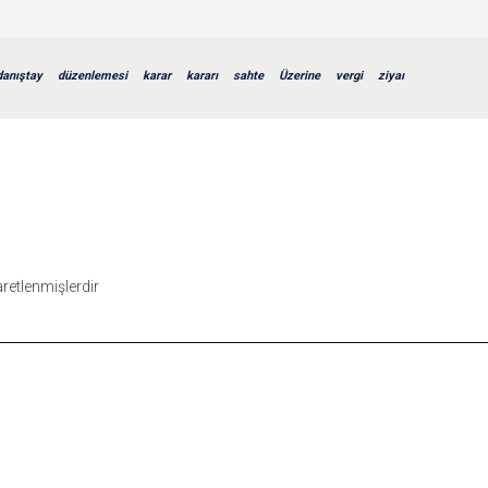
danıştay
düzenlemesi
karar
kararı
sahte
Üzerine
vergi
ziyaı
şaretlenmişlerdir