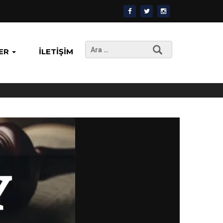
Arama:
ER
İLETIŞIM