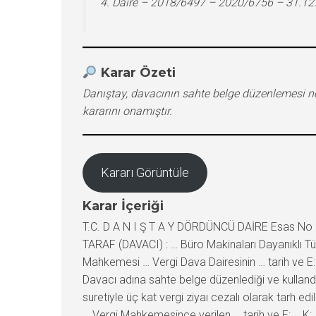
4. Daire – 2018/6497 – 2020/6756 – 31.12
Karar Özeti
Danıştay, davacının sahte belge düzenlemesi ne
kararını onamıştır.
Kararı Görüntüle
Karar İçeriği
T.C. D A N I Ş T A Y DÖRDÜNCÜ DAİRE Esas No :
TARAF (DAVACI) : … Büro Makinaları Dayanıklı Tü
Mahkemesi … Vergi Dava Dairesinin … tarih ve E
Davacı adına sahte belge düzenlediği ve kullandı
suretiyle üç kat vergi ziyaı cezalı olarak tarh e
… Vergi Mahkemesince verilen … tarih ve E:…, K:… s