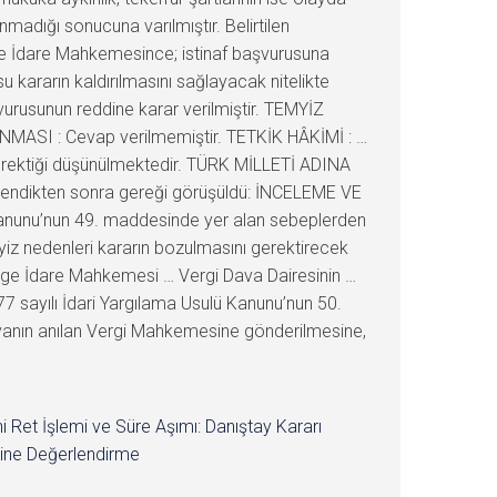
nmadığı sonucuna varılmıştır. Belirtilen
lge İdare Mahkemesince; istinaf başvurusuna
 kararın kaldırılmasını sağlayacak nitelikte
şvurusunun reddine karar verilmiştir. TEMYİZ
UNMASI : Cevap verilmemiştir. TETKİK HÂKİMİ : …
erektiği düşünülmektedir. TÜRK MİLLETİ ADINA
celendikten sonra gereği görüşüldü: İNCELEME VE
 Kanunu’nun 49. maddesinde yer alan sebeplerden
yiz nedenleri kararın bozulmasını gerektirecek
lge İdare Mahkemesi … Vergi Dava Dairesinin …
77 sayılı İdari Yargılama Usulü Kanunu’nun 50.
osyanın anılan Vergi Mahkemesine gönderilmesine,
i Ret İşlemi ve Süre Aşımı: Danıştay Kararı
ine Değerlendirme