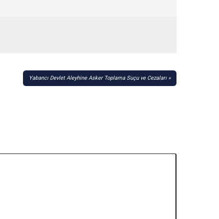
Yabancı Devlet Aleyhine Asker Toplama Suçu ve Cezaları