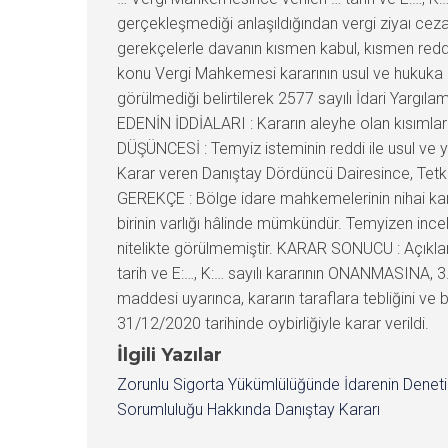
gerçekleşmediği anlaşıldığından vergi ziyaı cezala
gerekçelerle davanın kısmen kabul, kısmen reddi
konu Vergi Mahkemesi kararının usul ve hukuka uy
görülmediği belirtilerek 2577 sayılı İdari Yargıl
EDENİN İDDİALARI : Kararın aleyhe olan kısımla
DÜŞÜNCESİ : Temyiz isteminin reddi ile usul v
Karar veren Danıştay Dördüncü Dairesince, Tetk
GEREKÇE : Bölge idare mahkemelerinin nihai kar
birinin varlığı hâlinde mümkündür. Temyizen ince
nitelikte görülmemiştir. KARAR SONUCU : Açıkla
tarih ve E:…, K:… sayılı kararının ONANMASINA, 3
maddesi uyarınca, kararın taraflara tebliğini v
31/12/2020 tarihinde oybirliğiyle karar verildi.
İlgili Yazılar
Zorunlu Sigorta Yükümlülüğünde İdarenin Denet
Sorumluluğu Hakkında Danıştay Kararı