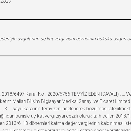
.2020
deniyle uygulanan üç kat vergi ziyaı cezasının hukuka uygun ol
 2018/6497 Karar No : 2020/6756 TEMYİZ EDEN (DAVALI) : … Verg
ketim Malları Bilişim Bilgisayar Medikal Sanayi ve Ticaret Limit
:…, K:… sayılı kararının temyizen incelenerek bozulması istenilm
ğından bahisle üç kat vergi ziyaı cezalı olarak tarh edilen 2013/1
dilen 2013/6, 10 dönemleri katma değer vergilerinin kaldırılması ist
ayılı kararda; üç kat vergi ziyaı cezalı katma değer vergilerinde h