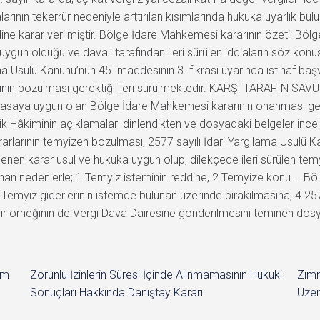
rının tekerrür nedeniyle arttırılan kısımlarında hukuka uyarlık bulu
ne karar verilmiştir. Bölge İdare Mahkemesi kararının özeti: Bö
gun olduğu ve davalı tarafından ileri sürülen iddiaların söz konusu
ama Usulü Kanunu’nun 45. maddesinin 3. fıkrası uyarınca istinaf ba
rının bozulması gerektiği ileri sürülmektedir. KARŞI TARAFIN SAV
e yasaya uygun olan Bölge İdare Mahkemesi kararının onanması g
ik Hâkiminin açıklamaları dinlendikten ve dosyadaki belgeler in
arlarının temyizen bozulması, 2577 sayılı İdari Yargılama Usulü
lenen karar usul ve hukuka uygun olup, dilekçede ileri sürülen tem
nan nedenlerle; 1.Temyiz isteminin reddine, 2.Temyize konu … Bö
.Temyiz giderlerinin istemde bulunan üzerinde bırakılmasına, 4.25
e bir örneğinin de Vergi Dava Dairesine gönderilmesini teminen d
im
Zorunlu İzinlerin Süresi İçinde Alınmamasının Hukuki
Zımn
Sonuçları Hakkında Danıştay Kararı
Üzer