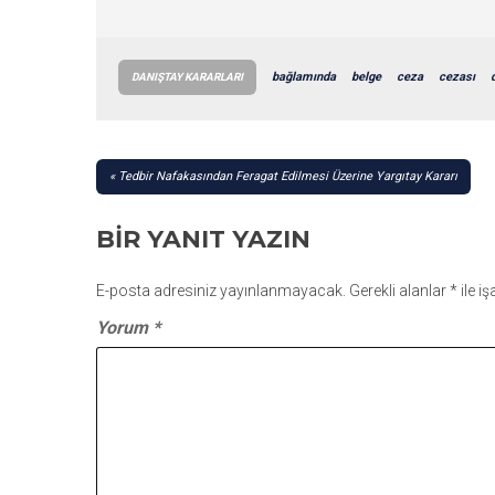
bağlamında
belge
ceza
cezası
DANIŞTAY KARARLARI
YAZI
Tedbir Nafakasından Feragat Edilmesi Üzerine Yargıtay Kararı
GEZINMESI
BIR YANIT YAZIN
E-posta adresiniz yayınlanmayacak.
Gerekli alanlar
*
ile i
Yorum
*