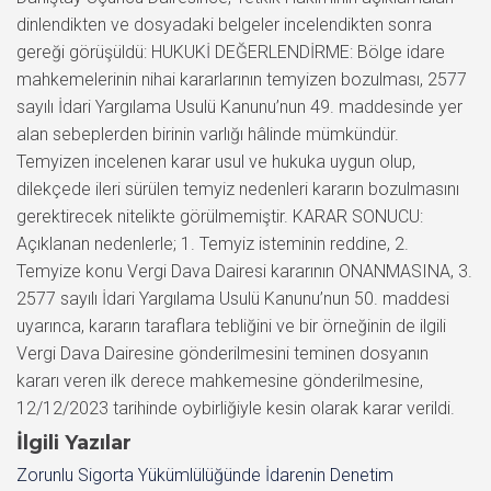
dinlendikten ve dosyadaki belgeler incelendikten sonra
gereği görüşüldü: HUKUKİ DEĞERLENDİRME: Bölge idare
mahkemelerinin nihai kararlarının temyizen bozulması, 2577
sayılı İdari Yargılama Usulü Kanunu’nun 49. maddesinde yer
alan sebeplerden birinin varlığı hâlinde mümkündür.
Temyizen incelenen karar usul ve hukuka uygun olup,
dilekçede ileri sürülen temyiz nedenleri kararın bozulmasını
gerektirecek nitelikte görülmemiştir. KARAR SONUCU:
Açıklanan nedenlerle; 1. Temyiz isteminin reddine, 2.
Temyize konu Vergi Dava Dairesi kararının ONANMASINA, 3.
2577 sayılı İdari Yargılama Usulü Kanunu’nun 50. maddesi
uyarınca, kararın taraflara tebliğini ve bir örneğinin de ilgili
Vergi Dava Dairesine gönderilmesini teminen dosyanın
kararı veren ilk derece mahkemesine gönderilmesine,
12/12/2023 tarihinde oybirliğiyle kesin olarak karar verildi.
İlgili Yazılar
Zorunlu Sigorta Yükümlülüğünde İdarenin Denetim