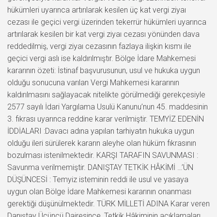
hükümleri uyarınca artırılarak kesilen üç kat vergi ziyaı
cezası ile geçici vergi üzerinden tekerrür hükümleri uyarınca
artırılarak kesilen bir kat vergi ziyaı cezası yönünden dava
reddedilmiş, vergi ziyaı cezasının fazlaya ilişkin kısmı ile
geçici vergi aslı ise kaldırılmıştır. Bölge İdare Mahkemesi
kararının özeti: İstinaf başvurusunun, usul ve hukuka uygun
olduğu sonucuna varılan Vergi Mahkemesi kararının
kaldırılmasını sağlayacak nitelikte görülmediği gerekçesiyle
2577 sayılı İdari Yargılama Usulü Kanunu’nun 45. maddesinin
3. fıkrası uyarınca reddine karar verilmiştir. TEMYİZ EDENİN
İDDİALARI :Davacı adına yapılan tarhiyatın hukuka uygun
olduğu ileri sürülerek kararın aleyhe olan hüküm fıkrasının
bozulması istenilmektedir. KARŞI TARAFIN SAVUNMASI :
Savunma verilmemiştir. DANIŞTAY TETKİK HÂKİMİ …’ÜN
DÜŞÜNCESİ : Temyiz isteminin reddi ile usul ve yasaya
uygun olan Bölge İdare Mahkemesi kararının onanması
gerektiği düşünülmektedir. TÜRK MİLLETİ ADINA Karar veren
Danıştay Üçüncü Dairesince, Tetkik Hâkiminin açıklamaları