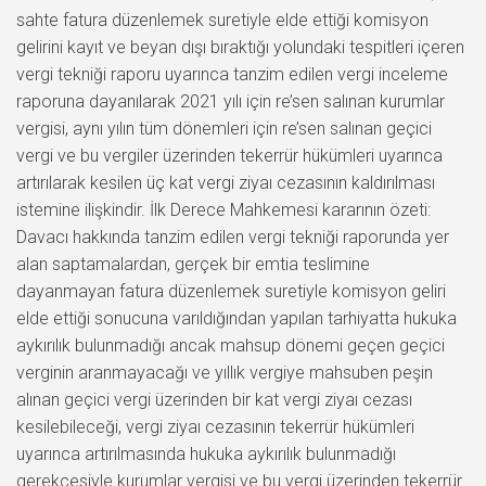
sahte fatura düzenlemek suretiyle elde ettiği komisyon
gelirini kayıt ve beyan dışı bıraktığı yolundaki tespitleri içeren
vergi tekniği raporu uyarınca tanzim edilen vergi inceleme
raporuna dayanılarak 2021 yılı için re’sen salınan kurumlar
vergisi, aynı yılın tüm dönemleri için re’sen salınan geçici
vergi ve bu vergiler üzerinden tekerrür hükümleri uyarınca
artırılarak kesilen üç kat vergi ziyaı cezasının kaldırılması
istemine ilişkindir. İlk Derece Mahkemesi kararının özeti:
Davacı hakkında tanzim edilen vergi tekniği raporunda yer
alan saptamalardan, gerçek bir emtia teslimine
dayanmayan fatura düzenlemek suretiyle komisyon geliri
elde ettiği sonucuna varıldığından yapılan tarhiyatta hukuka
aykırılık bulunmadığı ancak mahsup dönemi geçen geçici
verginin aranmayacağı ve yıllık vergiye mahsuben peşin
alınan geçici vergi üzerinden bir kat vergi ziyaı cezası
kesilebileceği, vergi ziyaı cezasının tekerrür hükümleri
uyarınca artırılmasında hukuka aykırılık bulunmadığı
gerekçesiyle kurumlar vergisi ve bu vergi üzerinden tekerrür