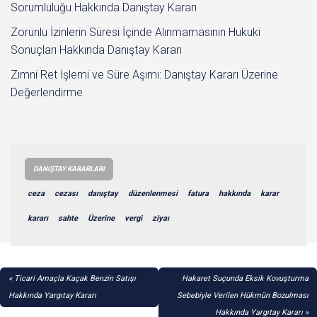
Sorumluluğu Hakkında Danıştay Kararı
Zorunlu İzinlerin Süresi İçinde Alınmamasının Hukuki
Sonuçları Hakkında Danıştay Kararı
Zımni Ret İşlemi ve Süre Aşımı: Danıştay Kararı Üzerine
Değerlendirme
DANIŞTAY KARARLARI
ceza
cezası
danıştay
düzenlenmesi
fatura
hakkında
karar
kararı
sahte
Üzerine
vergi
ziyaı
YAZI
Ticari Amaçla Kaçak Benzin Satışı
Hakaret Suçunda Eksik Kovuşturma
GEZINMESI
Hakkında Yargıtay Kararı
Sebebiyle Verilen Hükmün Bozulması
Hakkında Yargıtay Kararı