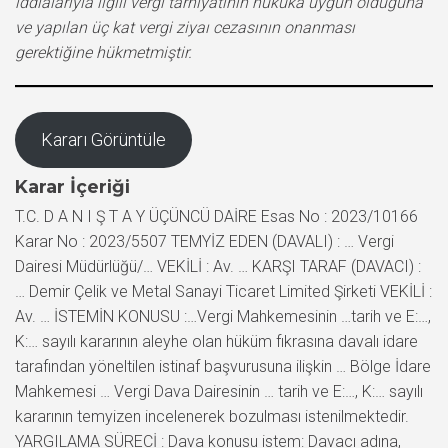
iddialarıyla ilgili vergi tarhiyatının hukuka uygun olduğuna
ve yapılan üç kat vergi ziyaı cezasının onanması
gerektiğine hükmetmiştir.
Kararı Görüntüle
Karar İçeriği
T.C. D A N I Ş T A Y ÜÇÜNCÜ DAİRE Esas No : 2023/10166
Karar No : 2023/5507 TEMYİZ EDEN (DAVALI) : … Vergi
Dairesi Müdürlüğü/… VEKİLİ : Av. … KARŞI TARAF (DAVACI) :
… Demir Çelik ve Metal Sanayi Ticaret Limited Şirketi VEKİLİ :
Av. … İSTEMİN KONUSU :…Vergi Mahkemesinin …tarih ve E:…,
K:… sayılı kararının aleyhe olan hüküm fıkrasına davalı idare
tarafından yöneltilen istinaf başvurusuna ilişkin … Bölge İdare
Mahkemesi … Vergi Dava Dairesinin … tarih ve E:…, K:… sayılı
kararının temyizen incelenerek bozulması istenilmektedir.
YARGILAMA SÜRECİ : Dava konusu istem: Davacı adına,