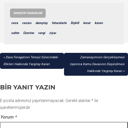
DANIŞTAY KARARLARI
ceza
cezası
danıştay
faturalarla
İlişkili
karar
kararı
sahte
Üzerine
vergi
ziyaı
YAZI
Dava Feragatının Temyiz Sürecindeki
Zamanaşımının Gerçekleşmesi
GEZINMESI
Etkileri Hakkında Yargıtay Kararı
Uyarınca Kamu Davasının Düşürülmesi
Hakkında Yargıtay Kararı
BIR YANIT YAZIN
E-posta adresiniz yayınlanmayacak.
Gerekli alanlar
*
ile
işaretlenmişlerdir
Yorum
*