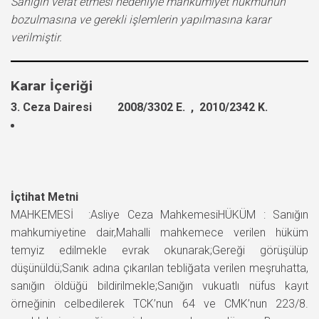
Sanığın vefat etmesi nedeniyle mahkumiyet hükmünün
bozulmasına ve gerekli işlemlerin yapılmasına karar
verilmiştir.
Karar İçeriği
3. Ceza Dairesi 2008/3302 E. , 2010/2342 K.
İçtihat Metni
MAHKEMESİ :Asliye Ceza MahkemesiHÜKÜM : Sanığın
mahkumiyetine dair,Mahalli mahkemece verilen hüküm
temyiz edilmekle evrak okunarak;Gereği görüşülüp
düşünüldü;Sanık adına çıkarılan tebliğata verilen meşruhatta,
sanığın öldüğü bildirilmekle;Sanığın vukuatlı nüfus kayıt
örneğinin celbedilerek TCK’nun 64 ve CMK’nun 223/8.