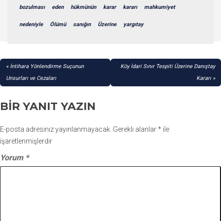
bozulması
eden
hükmünün
karar
kararı
mahkumiyet
nedeniyle
Ölümü
sanığın
Üzerine
yargıtay
YAZI
İntihara Yönlendirme Suçunun
Köy İdari Sınır Tespiti Üzerine Danıştay
GEZINMESI
Unsurları ve Cezaları
Kararı
BIR YANIT YAZIN
E-posta adresiniz yayınlanmayacak.
Gerekli alanlar
*
ile
işaretlenmişlerdir
Yorum
*