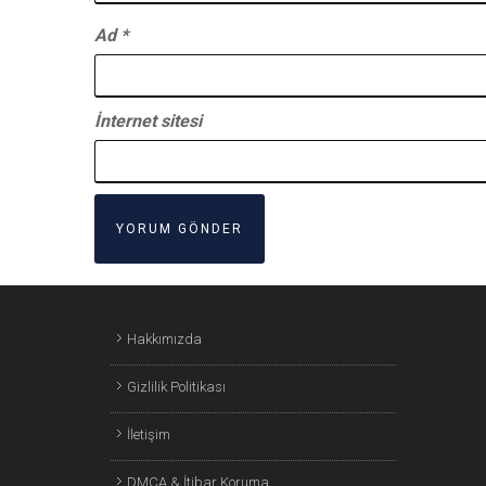
Ad
*
İnternet sitesi
Hakkımızda
Gizlilik Politikası
İletişim
DMCA & İtibar Koruma