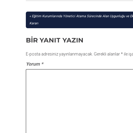
YAZI
Eğitim Kurumlarında Yönetici Atama Sürecinde Alan Uygunluğu ve 
GEZINMESI
Kararı
BIR YANIT YAZIN
E-posta adresiniz yayınlanmayacak.
Gerekli alanlar
*
ile i
Yorum
*