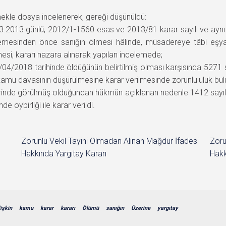
kle dosya incelenerek, gereği düşünüldü:
3.2013 günlü, 2012/1-1560 esas ve 2013/81 karar sayılı ve aynı
incelemesinden önce sanığın ölmesi hâlinde, müsadereye tâbi eşy
si, kararı nazara alınarak yapılan incelemede;
/04/2018 tarihinde öldüğünün belirtilmiş olması karşısında 5271
kamu davasının düşürülmesine karar verilmesinde zorunlululuk bu
 yerinde görülmüş olduğundan hükmün açıklanan nedenle 1412 say
oybirliği ile karar verildi.
Zorunlu Vekil Tayini Olmadan Alınan Mağdur İfadesi
Zoru
Hakkında Yargıtay Kararı
Hakk
lişkin
kamu
karar
kararı
Ölümü
sanığın
Üzerine
yargıtay