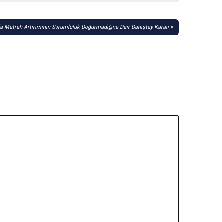
 Matrah Artırımının Sorumluluk Doğurmadığına Dair Danıştay Kararı