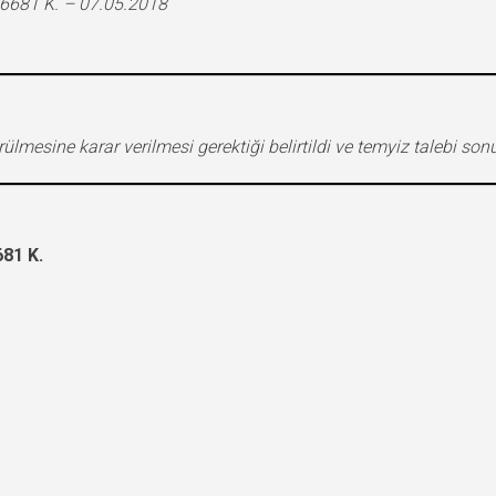
681 K. – 07.05.2018
lmesine karar verilmesi gerektiği belirtildi ve temyiz talebi 
81 K.