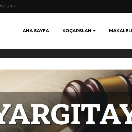
 257 5707
ANA SAYFA
KOÇARSLAN
MAKALEL