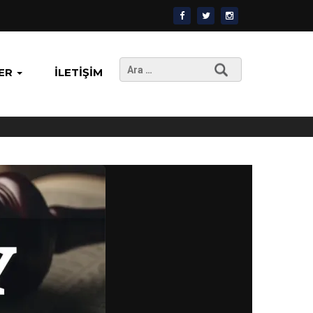
Arama:
ER
İLETIŞIM