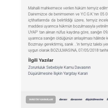
Mahalli mahkemece verilen hüküm temyiz edilme
Dairemizce de benimsenen ve Y.C.G.K.’nın 05.0
içtihatlarında da belirtildiği üzere, temyiz 
maddesi uyarınca hükmün bozulmasıyla yetinilme
UYAP’ tan alınan nüfus kaydına göre, sanığın 09
uyarınca sanığın öldüğünün anlaşılması hâlinde 
Bozmayı gerektirmiş, sanık …’in temyiz talebi
uygun olarak BOZULMASINA, 07/05/2018 tarihinde 
İlgili Yazılar
Zorunluluk Sebebiyle Kamu Davasının
Düşürülmesine İlişkin Yargıtay Kararı
davası
davasının
düşürülmesine
İ
YARGITAY KARARLARI