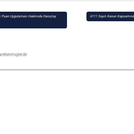
Ek Puan Uygulaması Hakkında Danıştay
6111 Sayılı Kanun Kapsamında
şaretlenmişlerdir