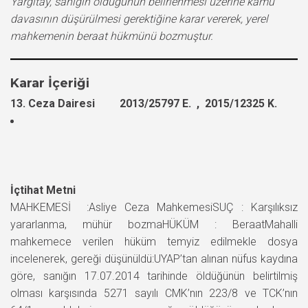
Yargıtay, sanığın öldüğünün belirlenmesi üzerine kamu
davasının düşürülmesi gerektiğine karar vererek, yerel
mahkemenin beraat hükmünü bozmuştur.
Karar İçeriği
13. Ceza Dairesi 2013/25797 E. , 2015/12325 K.
İçtihat Metni
MAHKEMESİ :Asliye Ceza MahkemesiSUÇ : Karşılıksız
yararlanma, mühür bozmaHÜKÜM : BeraatMahalli
mahkemece verilen hüküm temyiz edilmekle dosya
incelenerek, gereği düşünüldü:UYAP’tan alınan nüfus kaydına
göre, sanığın 17.07.2014 tarihinde öldüğünün belirtilmiş
olması karşısında 5271 sayılı CMK’nın 223/8 ve TCK’nın