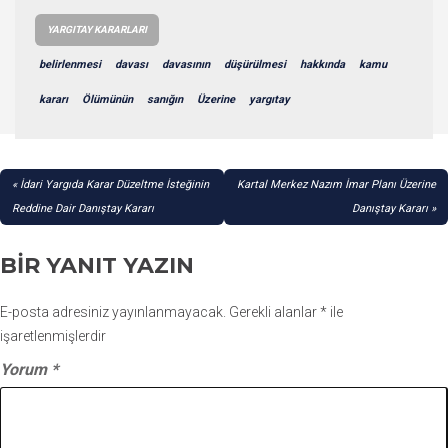
YARGITAY KARARLARI
belirlenmesi
davası
davasının
düşürülmesi
hakkında
kamu
kararı
Ölümünün
sanığın
Üzerine
yargıtay
YAZI
İdari Yargıda Karar Düzeltme İsteğinin
Kartal Merkez Nazım İmar Planı Üzerine
GEZINMESI
Reddine Dair Danıştay Kararı
Danıştay Kararı
BIR YANIT YAZIN
E-posta adresiniz yayınlanmayacak.
Gerekli alanlar
*
ile
işaretlenmişlerdir
Yorum
*