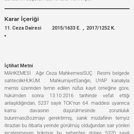
Karar İçeriği
11. Ceza Dairesi 2015/1633 E. , 2017/1252 K.
İçtihat Metni
MAHKEMESİ :Ağır Ceza MahkemesiSUÇ : Resmi belgede
sahtecilikHÜKÜM : MahkumiyetSanığın, UYAP kanalıyla
mernis üzerinden temin edilen nüfus kayıt örneğine göre,
hükümden sonra 13.10.2016 tarihinde vefat ettiği
anlaşıldığından, 5237 sayılı TCK’nun 64. maddesi uyarınca
kamu davasının düşürülmesinde zorunluluk
bulunması,Bozmayı gerektirmiş, sanık müdafiinin temyiz
itirazları bu itibarla yerinde görülmüş olduğundan sair yönleri
incelenmeyen hükmün bu sebepten dolayı 5320 sayılı