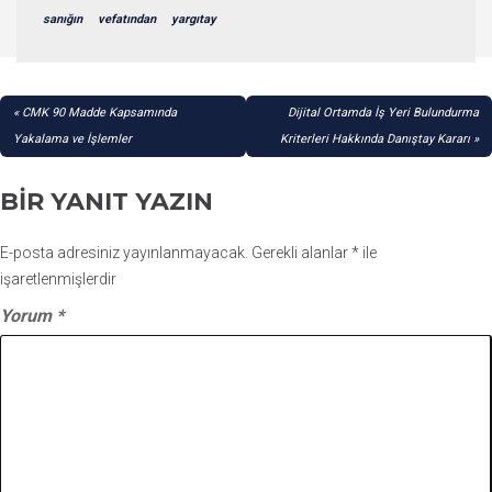
sanığın
vefatından
yargıtay
YAZI
CMK 90 Madde Kapsamında
Dijital Ortamda İş Yeri Bulundurma
GEZINMESI
Yakalama ve İşlemler
Kriterleri Hakkında Danıştay Kararı
BIR YANIT YAZIN
E-posta adresiniz yayınlanmayacak.
Gerekli alanlar
*
ile
işaretlenmişlerdir
Yorum
*