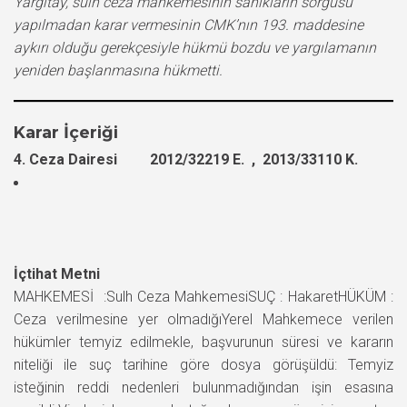
Yargıtay, sulh ceza mahkemesinin sanıkların sorgusu
yapılmadan karar vermesinin CMK’nın 193. maddesine
aykırı olduğu gerekçesiyle hükmü bozdu ve yargılamanın
yeniden başlanmasına hükmetti.
Karar İçeriği
4. Ceza Dairesi 2012/32219 E. , 2013/33110 K.
İçtihat Metni
MAHKEMESİ :Sulh Ceza MahkemesiSUÇ : HakaretHÜKÜM :
Ceza verilmesine yer olmadığıYerel Mahkemece verilen
hükümler temyiz edilmekle, başvurunun süresi ve kararın
niteliği ile suç tarihine göre dosya görüşüldü: Temyiz
isteğinin reddi nedenleri bulunmadığından işin esasına