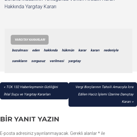
Hakkında Yargıtay Kararı
YARGITAY KARARLARI
bozulması
eden
hakkında
hükmün
karar
kararı
nedeniyle
sanıkların
sorgusuz
verilmesi
yargıtay
YAZI
TCK 132 Haberleşmenin Gizliliğini
Vergi Borçlarının Tahsili Amacıyla İcra
GEZINMESI
İhlal Suçu ve Yargıtay Kararları
Edilen Haciz İşlemi Üzerine Danıştay
Kararı
BIR YANIT YAZIN
E-posta adresiniz yayınlanmayacak.
Gerekli alanlar
*
ile