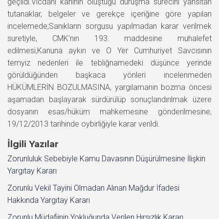
geçildi.Vicdani kanının oluştuğu duruşma sürecini yansıtan
tutanaklar, belgeler ve gerekçe içeriğine göre yapılan
incelemede;Sanıkların sorgusu yapılmadan karar verilmek
suretiyle, CMK’nın 193. maddesine muhalefet
edilmesi,Kanuna aykırı ve O Yer Cumhuriyet Savcısının
temyiz nedenleri ile tebliğnamedeki düşünce yerinde
görüldüğünden başkaca yönleri incelenmeden
HÜKÜMLERİN BOZULMASINA, yargılamanın bozma öncesi
aşamadan başlayarak sürdürülüp sonuçlandırılmak üzere
dosyanın esas/hüküm mahkemesine gönderilmesine,
19/12/2013 tarihinde oybirliğiyle karar verildi.
İlgili Yazılar
Zorunluluk Sebebiyle Kamu Davasının Düşürülmesine İlişkin
Yargıtay Kararı
Zorunlu Vekil Tayini Olmadan Alınan Mağdur İfadesi
Hakkında Yargıtay Kararı
Zorunlu Müdafiinin Yokluğunda Verilen Hırsızlık Kararı