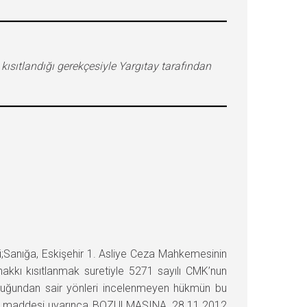
ısıtlandığı gerekçesiyle Yargıtay tarafından
Sanığa, Eskişehir 1. Asliye Ceza Mahkemesinin
kkı kısıtlanmak suretiyle 5271 sayılı CMK’nun
olduğundan sair yönleri incelenmeyen hükmün bu
21. maddesi uyarınca BOZULMASINA, 28.11.2012