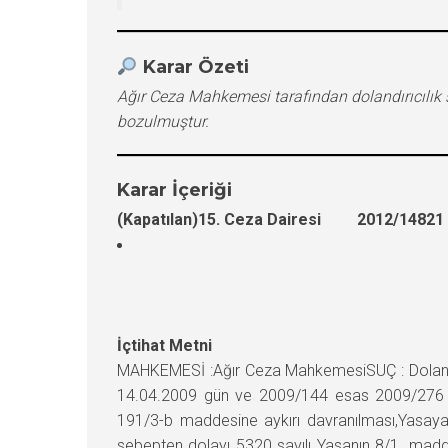
Karar Özeti
Ağır Ceza Mahkemesi tarafından dolandırıcılık 
bozulmuştur.
Karar İçeriği
(Kapatılan)15. Ceza Dairesi 2012/14821 E
İçtihat Metni
MAHKEMESİ :Ağır Ceza MahkemesiSUÇ : Dolandır
14.04.2009 gün ve 2009/144 esas 2009/276 say
191/3-b maddesine aykırı davranılması,Yasaya 
sebepten dolayı 5320 sayılı Yasanın 8/1. ma