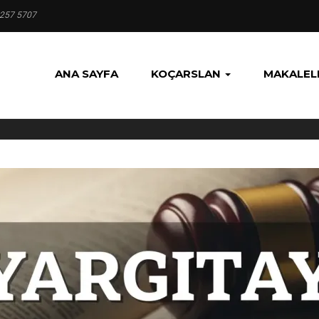
 257 5707
ANA SAYFA
KOÇARSLAN
MAKALEL