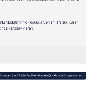
nlu Müdafiinin Yokluğunda Verilen Hırsızlık Kararı
ında Yargıtay Kararı
izmetleri Sınıfı Rütbe Terfileri Yönetmeliği Hakkında Danıştay Kararı