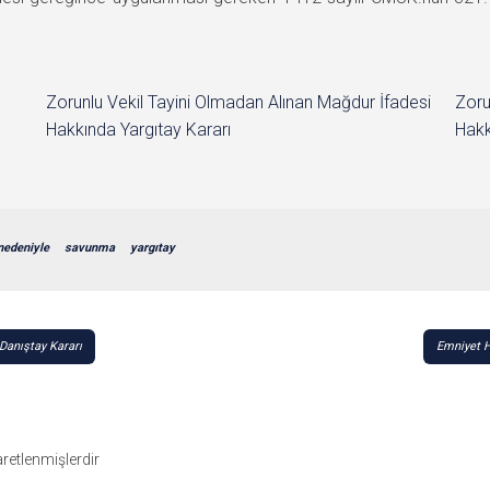
Zorunlu Vekil Tayini Olmadan Alınan Mağdur İfadesi
Zoru
Hakkında Yargıtay Kararı
Hakk
nedeniyle
savunma
yargıtay
Danıştay Kararı
Emniyet H
şaretlenmişlerdir