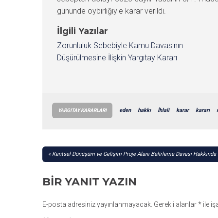
gününde oybirliğiyle karar verildi.
İlgili Yazılar
Zorunluluk Sebebiyle Kamu Davasının
Düşürülmesine İlişkin Yargıtay Kararı
eden
hakkı
İhlali
karar
kararı
YARGITAY KARARLARI
YAZI
Kentsel Dönüşüm ve Gelişim Proje Alanı Belirleme Davası Hakkında 
GEZINMESI
BIR YANIT YAZIN
E-posta adresiniz yayınlanmayacak.
Gerekli alanlar
*
ile i