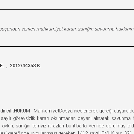
suçundan verilen mahkumiyet kararı, sanığın savunma hakkının k
. , 2012/44353 K.
ıcılıkHÜKÜM : MahkumiyetDosya incelenerek gereği düşünüldü;
ılı görevsizlik kararı okunmadan beyanı alınarak savunma ha
aykırı, sanığın temyiz itirazları bu itibarla yerinde görülmüş 
ddesi gereğince uygulanması gereken 1412 sayılı CMUK.nun 3