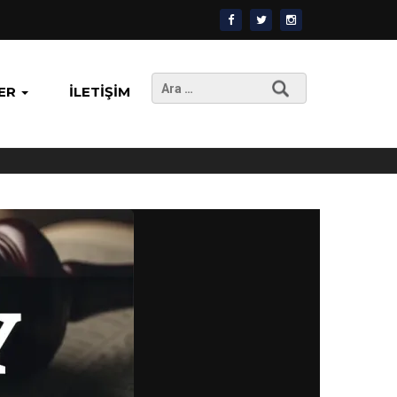
Arama:
ER
İLETIŞIM