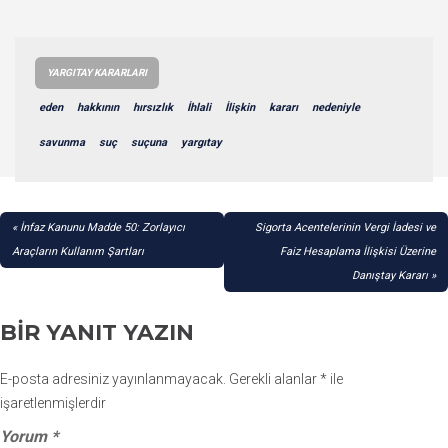
YARGITAY KARARLARI
eden
hakkının
hırsızlık
İhlali
İlişkin
kararı
nedeniyle
savunma
suç
suçuna
yargıtay
YAZI
İnfaz Kanunu Madde 50: Zorlayıcı
Sigorta Acentelerinin Vergi İadesi ve
GEZINMESI
Araçların Kullanım Şartları
Faiz Hesaplama İlişkisi Üzerine
Danıştay Kararı
BIR YANIT YAZIN
E-posta adresiniz yayınlanmayacak.
Gerekli alanlar
*
ile
işaretlenmişlerdir
Yorum
*