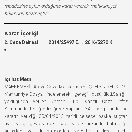
maddesine aykırı olduğuna karar vererek, mahkumiyet
hükmünü bozmuştur.
Karar İçeriği
2. Ceza Dairesi 2014/25497 E. , 2016/5270 K.
İçtihat Metni
MAHKEMESİ :Asliye Ceza MahkemesiSUÇ : HırsızlıkHÜKÜM :
MahkumiyetDosya incelenerek gereği düşünüldü;Sanığın
yokluğunda verilen kararın ..Tipi Kapalı Ceza İnfaz
Kurumunda tebliğ edildiği ve yapılan UYAP sorgusunda ise
kararın verildiği 08/04/2013 tarihli celsede başka suçtan
aynı yargı çevresindeki cezaevinde hükümlü bulunduğu
anlaşılan ve duruşmalardan vareste tutulma talebi