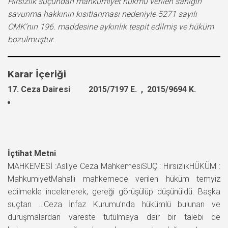
Hırsızlık suçundan mahkumiyet hükmü verilen sanığın
savunma hakkının kısıtlanması nedeniyle 5271 sayılı
CMK’nın 196. maddesine aykırılık tespit edilmiş ve hüküm
bozulmuştur.
Karar İçeriği
17. Ceza Dairesi 2015/7197 E. , 2015/9694 K.
İçtihat Metni
MAHKEMESİ :Asliye Ceza MahkemesiSUÇ : HırsızlıkHÜKÜM :
MahkumiyetMahalli mahkemece verilen hüküm temyiz
edilmekle incelenerek, gereği görüşülüp düşünüldü: Başka
suçtan …Ceza İnfaz Kurumu’nda hükümlü bulunan ve
duruşmalardan vareste tutulmaya dair bir talebi de