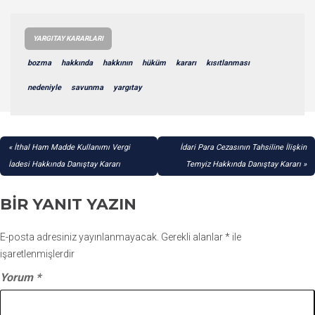
YARGITAY KARARLARI
bozma
hakkında
hakkının
hüküm
kararı
kısıtlanması
nedeniyle
savunma
yargıtay
YAZI
İthal Ham Madde Kullanımı Vergi
İdari Para Cezasının Tahsiline İlişkin
GEZINMESI
İadesi Hakkında Danıştay Kararı
Temyiz Hakkında Danıştay Kararı
BIR YANIT YAZIN
E-posta adresiniz yayınlanmayacak.
Gerekli alanlar
*
ile
işaretlenmişlerdir
Yorum
*