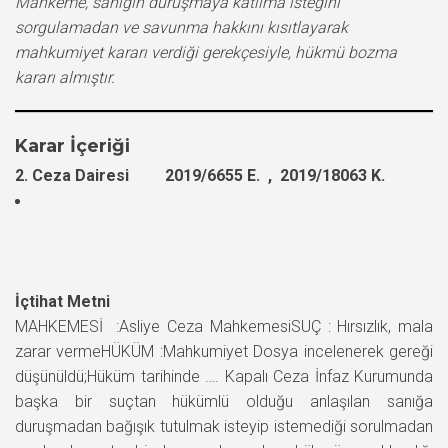
Mahkeme, sanığın duruşmaya katılma isteğini
sorgulamadan ve savunma hakkını kısıtlayarak
mahkumiyet kararı verdiği gerekçesiyle, hükmü bozma
kararı almıştır.
Karar İçeriği
2. Ceza Dairesi 2019/6655 E. , 2019/18063 K.
İçtihat Metni
MAHKEMESİ :Asliye Ceza MahkemesiSUÇ : Hırsızlık, mala
zarar vermeHÜKÜM :Mahkumiyet Dosya incelenerek gereği
düşünüldü;Hüküm tarihinde …. Kapalı Ceza İnfaz Kurumunda
başka bir suçtan hükümlü olduğu anlaşılan sanığa
duruşmadan bağışık tutulmak isteyip istemediği sorulmadan