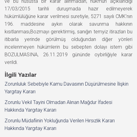
ve bu hususta bir karar alınmadan, hükmün açıklandığı
17/03/2015 tarihli duruşmada hazır edilmeyerek
hükümlülüğüne karar verilmesi suretiyle, 5271 sayılı CMK’nın
196. maddesine aykırı olarak savunma hakkının
kısıtlanması,Bozmayı gerektirmiş, sanığın temyiz itirazları bu
itibarla yerinde görülmüş olduğundan diğer yönleri
incelenmeyen hükümlerin bu sebepten dolayı istem gibi
BOZULMASINA, 26.11.2019 gününde oybirliğiyle karar
verildi.
İlgili Yazılar
Zorunluluk Sebebiyle Kamu Davasının Düşürülmesine İlişkin
Yargıtay Kararı
Zorunlu Vekil Tayini Olmadan Alınan Mağdur İfadesi
Hakkında Yargıtay Kararı
Zorunlu Müdafiinin Yokluğunda Verilen Hırsızlık Kararı
Hakkında Yargıtay Kararı