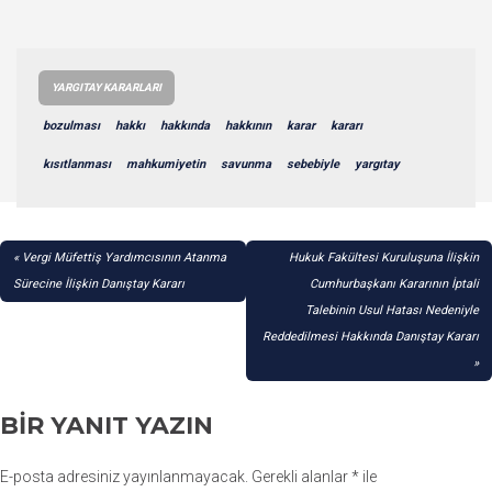
YARGITAY KARARLARI
bozulması
hakkı
hakkında
hakkının
karar
kararı
kısıtlanması
mahkumiyetin
savunma
sebebiyle
yargıtay
YAZI
Vergi Müfettiş Yardımcısının Atanma
Hukuk Fakültesi Kuruluşuna İlişkin
GEZINMESI
Sürecine İlişkin Danıştay Kararı
Cumhurbaşkanı Kararının İptali
Talebinin Usul Hatası Nedeniyle
Reddedilmesi Hakkında Danıştay Kararı
BIR YANIT YAZIN
E-posta adresiniz yayınlanmayacak.
Gerekli alanlar
*
ile