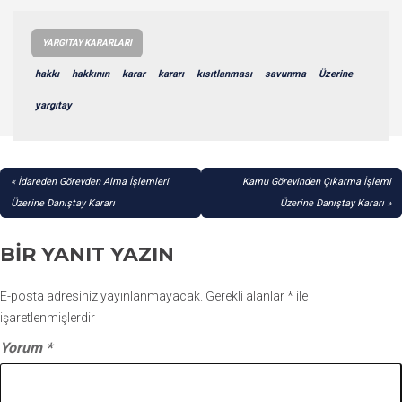
YARGITAY KARARLARI
hakkı
hakkının
karar
kararı
kısıtlanması
savunma
Üzerine
yargıtay
YAZI
İdareden Görevden Alma İşlemleri
Kamu Görevinden Çıkarma İşlemi
GEZINMESI
Üzerine Danıştay Kararı
Üzerine Danıştay Kararı
BIR YANIT YAZIN
E-posta adresiniz yayınlanmayacak.
Gerekli alanlar
*
ile
işaretlenmişlerdir
Yorum
*