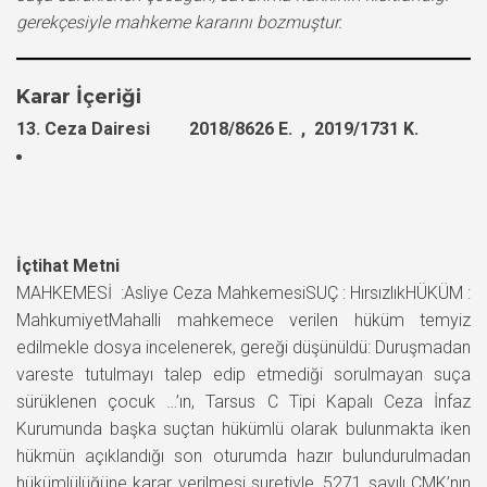
gerekçesiyle mahkeme kararını bozmuştur.
Karar İçeriği
13. Ceza Dairesi 2018/8626 E. , 2019/1731 K.
İçtihat Metni
MAHKEMESİ :Asliye Ceza MahkemesiSUÇ : HırsızlıkHÜKÜM :
MahkumiyetMahalli mahkemece verilen hüküm temyiz
edilmekle dosya incelenerek, gereği düşünüldü: Duruşmadan
vareste tutulmayı talep edip etmediği sorulmayan suça
sürüklenen çocuk …’ın, Tarsus C Tipi Kapalı Ceza İnfaz
Kurumunda başka suçtan hükümlü olarak bulunmakta iken
hükmün açıklandığı son oturumda hazır bulundurulmadan
hükümlülüğüne karar verilmesi suretiyle, 5271 sayılı CMK’nın