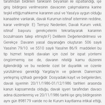
tarafından bildirilen tanıkların beyanları ile ispatlandığı, işe
giriş bildirgesi verilmesinin davacının çalışmalarına karine
teşkil ettiği,mahkeme kararının usul ve Yasa’ya uygun olduğu
kanaatine varılarak, davalı Kurumun istinaf isteminin reddine,
karar verilmiştir. E) Temyiz Nedenleri, Davalı Kurum vekili;
istinaf başvuru gerekçelerini tekrarlayarak kararının
bozulmasını talep etmiştir.F) Delillerin Değerlendirilmesi ve
Gerekçe :Davanın yasal dayanağını oluşturan 506 sayılı
Yasa’nın 79/10. ve 5510 sayılı Yasa’nın 86/9. maddeleri bu
tip hizmet tespiti davaları için özel bir ispat yöntemi
öngörmemiş ise de, davanın niteliği kamu düzenini
ilgilendirdiği ve bu nedenle özel bir duyarlılık ve özenle
yürütülmesi gerektiği Yargıtay’ın ve giderek Dairemizin
yerleşmiş içtihadı gereğidir. Dosyadaki kayıt ve belgelerden;
davalı işyerinin 20/11/1986-01/12/1986 tarihleri arasında
kanun kapsamında olduğu, davalı işyeri tarafından davacı
adına düzenlenmiş ve 20/11/1986 tarihli işe giriş bildirgesinin
aynı gün 898179 varide no ile Kurum kayıtlarına intikal ettiği,