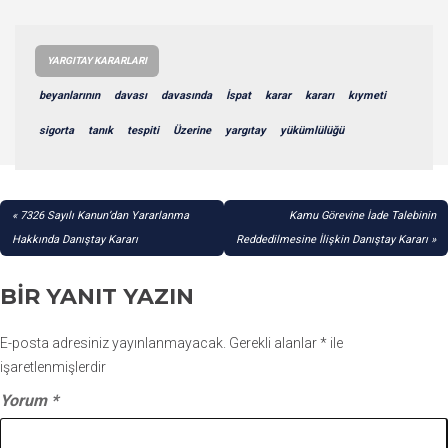
YARGITAY KARARLARI
beyanlarının
davası
davasında
İspat
karar
kararı
kıymeti
sigorta
tanık
tespiti
Üzerine
yargıtay
yükümlülüğü
YAZI
7326 Sayılı Kanun’dan Yararlanma
Kamu Görevine İade Talebinin
GEZINMESI
Hakkında Danıştay Kararı
Reddedilmesine İlişkin Danıştay Kararı
BIR YANIT YAZIN
E-posta adresiniz yayınlanmayacak.
Gerekli alanlar
*
ile
işaretlenmişlerdir
Yorum
*