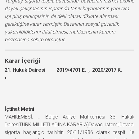
Yargıtay, sigorta tespiti davasında, davacının hizmet akdine
dayalı çalışmasının ispatında tanık beyanlarının yanı sıra
işe giriş bildirgesinin de delil olarak dikkate alınması
gerektiğine karar vermiştir. Davalının sosyal güvenlik
yükümlülüklerini ihlal etmesi, mahkemenin kararını
bozmasına sebep olmuştur.
Karar İçeriği
21. Hukuk Dairesi 2019/4701 E. , 2020/2017 K.
İçtihat Metni
MAHKEMESİ: … Bölge Adliye Mahkemesi 33. Hukuk
DairesiTÜRK MİLLETİ ADINA KARAR A)Davacı İstemi;Davacı
sigorta başlangıç tarihinin 20/11/1986 olarak tespiti ile