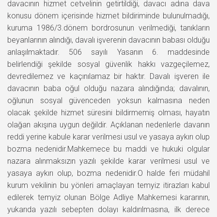
davacının hizmet cetvelinin getirtildiği, davacı adına dava
konusu dönem içerisinde hizmet bildiriminde bulunulmadığı,
kuruma 1986/3.dönem bordrosunun verilmediği, tanıkların
beyanlarının alındığı, davalı işverenin davacının babası olduğu
anlaşılmaktadır. 506 sayılı Yasanın 6. maddesinde
belirlendiği şekilde sosyal güvenlik hakkı vazgeçilemez,
devredilemez ve kaçınılamaz bir haktır. Davalı işveren ile
davacının baba oğul olduğu nazara alındığında; davalının,
oğlunun sosyal güvenceden yoksun kalmasına neden
olacak şekilde hizmet süresini bildirmemiş olması, hayatın
olağan akışına uygun değildir. Açıklanan nedenlerle davanın
reddi yerine kabule karar verilmesi usul ve yasaya aykırı olup
bozma nedenidir.Mahkemece bu maddi ve hukuki olgular
nazara alınmaksızın yazılı şekilde karar verilmesi usul ve
yasaya aykırı olup, bozma nedenidir.O halde feri müdahil
kurum vekilinin bu yönleri amaçlayan temyiz itirazları kabul
edilerek temyiz olunan Bölge Adliye Mahkemesi kararının,
yukarıda yazılı sebepten dolayı kaldırılmasına, ilk derece