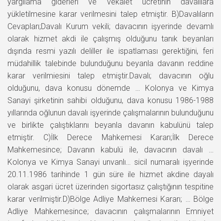
yargılama giderleri ve vekalet ücretinin davalılara
yükletilmesine karar verilmesini talep etmiştir. B)Davalıların
Cevapları;Davalı Kurum vekili; davacının işyerinde devamlı
olarak hizmet akdi ile çalışmış olduğunu tanık beyanları
dışında resmi yazılı deliller ile ispatlaması gerektiğini, feri
müdahillik talebinde bulunduğunu beyanla davanın reddine
karar verilmiesini talep etmiştir.Davalı; davacının oğlu
olduğunu, dava konusu dönemde … Kolonya ve Kimya
Sanayi şirketinin sahibi olduğunu, dava konusu 1986-1988
yıllarında oğlunun davalı işyerinde çalışmalarının bulunduğunu
ve birlikte çalıştıklarını beyanla davanın kabulünü talep
etmiştir. C)İlk Derece Mahkemesi Kararı;İlk Derece
Mahkemesince; Davanın kabulü ile, davacının davalı …
Kolonya ve Kimya Sanayi unvanlı… sicil numaralı işyerinde
20.11.1986 tarihinde 1 gün süre ile hizmet akdine dayalı
olarak asgari ücret üzerinden sigortasız çalıştığının tespitine
karar verilmiştir.D)Bölge Adliye Mahkemesi Kararı; … Bölge
Adliye Mahkemesince; davacının çalışmalarının Emniyet