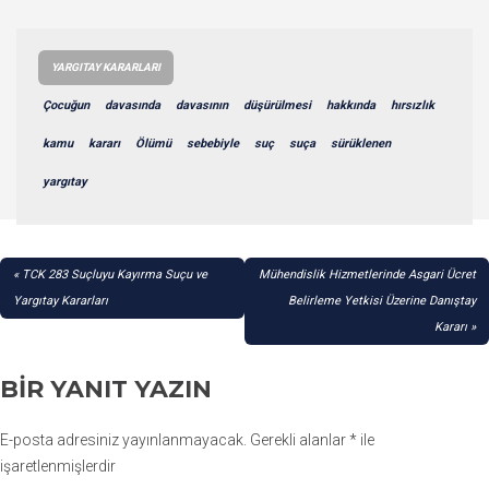
YARGITAY KARARLARI
Çocuğun
davasında
davasının
düşürülmesi
hakkında
hırsızlık
kamu
kararı
Ölümü
sebebiyle
suç
suça
sürüklenen
yargıtay
YAZI
TCK 283 Suçluyu Kayırma Suçu ve
Mühendislik Hizmetlerinde Asgari Ücret
GEZINMESI
Yargıtay Kararları
Belirleme Yetkisi Üzerine Danıştay
Kararı
BIR YANIT YAZIN
E-posta adresiniz yayınlanmayacak.
Gerekli alanlar
*
ile
işaretlenmişlerdir