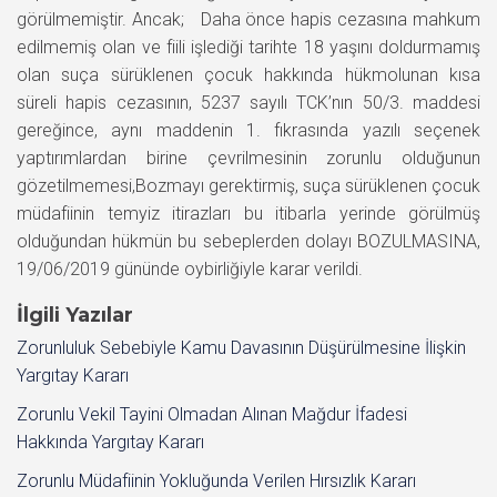
görülmemiştir. Ancak; Daha önce hapis cezasına mahkum
edilmemiş olan ve fiili işlediği tarihte 18 yaşını doldurmamış
olan suça sürüklenen çocuk hakkında hükmolunan kısa
süreli hapis cezasının, 5237 sayılı TCK’nın 50/3. maddesi
gereğince, aynı maddenin 1. fıkrasında yazılı seçenek
yaptırımlardan birine çevrilmesinin zorunlu olduğunun
gözetilmemesi,Bozmayı gerektirmiş, suça sürüklenen çocuk
müdafiinin temyiz itirazları bu itibarla yerinde görülmüş
olduğundan hükmün bu sebeplerden dolayı BOZULMASINA,
19/06/2019 gününde oybirliğiyle karar verildi.
İlgili Yazılar
Zorunluluk Sebebiyle Kamu Davasının Düşürülmesine İlişkin
Yargıtay Kararı
Zorunlu Vekil Tayini Olmadan Alınan Mağdur İfadesi
Hakkında Yargıtay Kararı
Zorunlu Müdafiinin Yokluğunda Verilen Hırsızlık Kararı