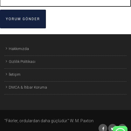
Hakkımızda
Gizlilik Politikası
İletişim
DMCA & İtibar Koruma
"Fikirler, ordulardan daha güçlüdür." W. M. Paxton