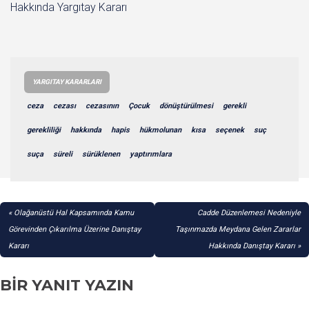
Hakkında Yargıtay Kararı
YARGITAY KARARLARI
ceza
cezası
cezasının
Çocuk
dönüştürülmesi
gerekli
gerekliliği
hakkında
hapis
hükmolunan
kısa
seçenek
suç
suça
süreli
sürüklenen
yaptırımlara
YAZI
Olağanüstü Hal Kapsamında Kamu
Cadde Düzenlemesi Nedeniyle
GEZINMESI
Görevinden Çıkarılma Üzerine Danıştay
Taşınmazda Meydana Gelen Zararlar
Kararı
Hakkında Danıştay Kararı
BIR YANIT YAZIN