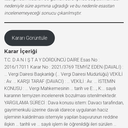
nedeniyle süre aşımına uğradığı ve bu nedenle esastan
incelenemeyeceği sonucu çıkarılmıştır.
Kararı Görüntüle
Karar İçeriği
T.C. D A N I Ş T A Y DÖRDÜNCÜ DAİRE Esas No :
2016/17011 Karar No : 2021/3769 TEMYİZ EDEN (DAVALI) :
… Vergi Dairesi Başkanlığı (… Vergi Dairesi Müdürlüğü) VEKİLİ
: Av. … KARŞI TARAF (DAVACI) : … VEKİLİ : Av. … İSTEMİN
KONUSU : … Vergi Mahkemesinin … tarih ve E:…, K:… sayılı
kararının temyizen incelenerek bozulması istenilmektedir.
YARGILAMA SÜRECİ : Dava konusu istem: Davacı tarafından,
gayrimenkulü üzerine davalı idarece uygulanan haciz
işleminin kaldırılması istemiyle yapılan başvurunun reddine
ilişkin … tarihli ve … sayılı işlem ile öğrenildiği ileri sürülen …