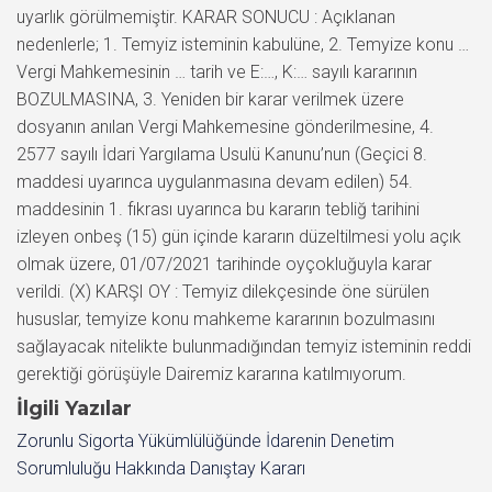
uyarlık görülmemiştir. KARAR SONUCU : Açıklanan
nedenlerle; 1. Temyiz isteminin kabulüne, 2. Temyize konu …
Vergi Mahkemesinin … tarih ve E:…, K:… sayılı kararının
BOZULMASINA, 3. Yeniden bir karar verilmek üzere
dosyanın anılan Vergi Mahkemesine gönderilmesine, 4.
2577 sayılı İdari Yargılama Usulü Kanunu’nun (Geçici 8.
maddesi uyarınca uygulanmasına devam edilen) 54.
maddesinin 1. fıkrası uyarınca bu kararın tebliğ tarihini
izleyen onbeş (15) gün içinde kararın düzeltilmesi yolu açık
olmak üzere, 01/07/2021 tarihinde oyçokluğuyla karar
verildi. (X) KARŞI OY : Temyiz dilekçesinde öne sürülen
hususlar, temyize konu mahkeme kararının bozulmasını
sağlayacak nitelikte bulunmadığından temyiz isteminin reddi
gerektiği görüşüyle Dairemiz kararına katılmıyorum.
İlgili Yazılar
Zorunlu Sigorta Yükümlülüğünde İdarenin Denetim
Sorumluluğu Hakkında Danıştay Kararı