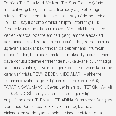
Temizlik Tur. Gıda Mad. Ve Kon. Tic. San. Tic. Ltd Şti.’nin
muhtelif vergi borçlarının tahsili amacıyla şirket ortağı
sıfatıyla düzenlenen … tarih ve … ila … sayılı ödeme emirleri
ile … ila … sayılı ödeme emirlerinin iptali istenilmiştir. İlk
Derece Mahkemesi kararının özeti: Vergi Mahkemesince
verilen kararda; ödeme emirleri içeriği amme alacakları
bakımından tahsil zamanaşımı dolduğundan, zamanaşımına
uğrayan alacaklar bakımından da cebren tahsil mümkün
olmadığından, bu alacakların tahsili maksadıyla düzenlenen
dava konusu ödeme emirlerinde hukuka uyarlık bulunmadığı
sonucuna varılmıştır. Belirtilen gerekçelerle davanın kabulüne
karar verilmiştir. TEMYİZ EDENİN İDDİALARI: Mahkeme
kararının bozulması gerektiği ileri sürülmektedir. KARŞI
TARAFIN SAVUNMASI : Cevap verilmemiştir. TETKİK HÂKİMİ
: … DÜŞÜNCESİ : Temyiz isteminin reddi gerektiği
düşünülmektedir. TÜRK MİLLETİ ADINA Karar veren Danıştay
Dördüncü Dairesince, Tetkik Hâkiminin açıklamaları
dinlendikten ve dosyadaki belgeler incelendikten sonra