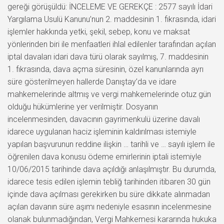
gereği görüşüldü: İNCELEME VE GEREKÇE : 2577 sayılı İdari
Yargılama Usulü Kanunu’nun 2. maddesinin 1. fıkrasında, idari
işlemler hakkında yetki, şekil, sebep, konu ve maksat
yönlerinden biri ile menfaatleri ihlal edilenler tarafından açılan
iptal davaları idari dava türü olarak sayılmış, 7. maddesinin
1. fıkrasında, dava açma süresinin, özel kanunlarında ayrı
süre gösterilmeyen hallerde Danıştay’da ve idare
mahkemelerinde altmış ve vergi mahkemelerinde otuz gün
olduğu hükümlerine yer verilmiştir. Dosyanın
incelenmesinden, davacının gayrimenkulü üzerine davalı
idarece uygulanan haciz işleminin kaldırılması istemiyle
yapılan başvurunun reddine ilişkin … tarihli ve … sayılı işlem ile
öğrenilen dava konusu ödeme emirlerinin iptali istemiyle
10/06/2015 tarihinde dava açıldığı anlaşılmıştır. Bu durumda,
idarece tesis edilen işlemin tebliğ tarihinden itibaren 30 gün
içinde dava açılması gerekirken bu süre dikkate alınmadan
açılan davanın süre aşımı nedeniyle esasının incelenmesine
olanak bulunmadığından, Vergi Mahkemesi kararında hukuka