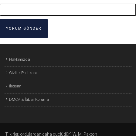
Hakkımızda
Gizlilik Politikası
İletişim
DMCA & İtibar Koruma
"Fikirler, ordulardan daha güçlüdür." W. M. Paxton