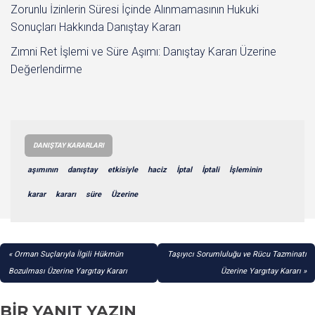
Zorunlu İzinlerin Süresi İçinde Alınmamasının Hukuki
Sonuçları Hakkında Danıştay Kararı
Zımni Ret İşlemi ve Süre Aşımı: Danıştay Kararı Üzerine
Değerlendirme
DANIŞTAY KARARLARI
aşımının
danıştay
etkisiyle
haciz
İptal
İptali
İşleminin
karar
kararı
süre
Üzerine
YAZI
Orman Suçlarıyla İlgili Hükmün
Taşıyıcı Sorumluluğu ve Rücu Tazminatı
GEZINMESI
Bozulması Üzerine Yargıtay Kararı
Üzerine Yargıtay Kararı
BIR YANIT YAZIN