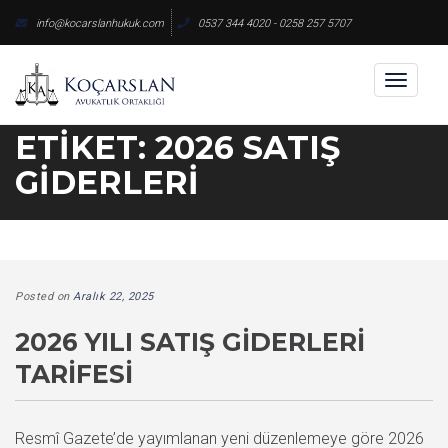
Skip
info@kocarslanhukuk.com
0537 344 4020 - 0258 257 5707
to
content
Toggl
naviga
ETIKET:
2026 SATIŞ
GIDERLERI
Posted on
Aralık 22, 2025
2026 YILI SATIŞ GIDERLERI
TARIFESI
Resmî Gazete’de yayımlanan yeni düzenlemeye göre 2026