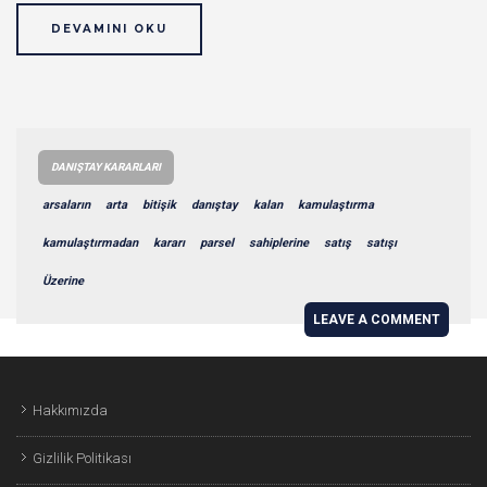
DEVAMINI OKU
DANIŞTAY KARARLARI
arsaların
arta
bitişik
danıştay
kalan
kamulaştırma
kamulaştırmadan
kararı
parsel
sahiplerine
satış
satışı
Üzerine
LEAVE A COMMENT
Hakkımızda
Gizlilik Politikası