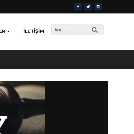
Arama:
ER
İLETIŞIM