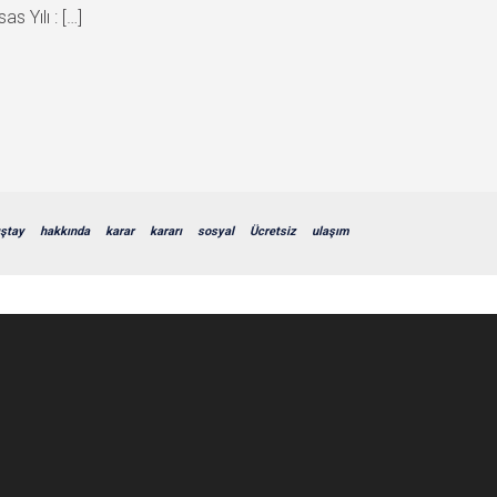
s Yılı : […]
ıştay
hakkında
karar
kararı
sosyal
Ücretsiz
ulaşım