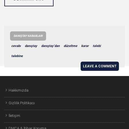
DANIŞTAY KARARLARI
cevabı
danıştay
danıştay’dan
düzeltme
karar
talebi
talebine
LEAVE A COMMENT
Hakkımızda
Gizlilik Politikası
İletişim
DMCA & İtibar Koruma