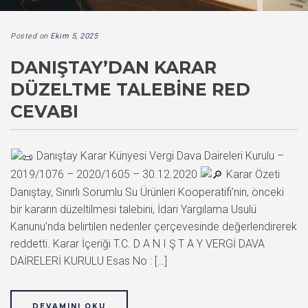
Posted on
Ekim 5, 2025
DANIŞTAY’DAN KARAR
DÜZELTME TALEBINE RED
CEVABI
Danıştay Karar Künyesi Vergi Dava Daireleri Kurulu –
2019/1076 – 2020/1605 – 30.12.2020
Karar Özeti
Danıştay, Sınırlı Sorumlu Su Ürünleri Kooperatifi’nin, önceki
bir kararın düzeltilmesi talebini, İdari Yargılama Usulü
Kanunu’nda belirtilen nedenler çerçevesinde değerlendirerek
reddetti. Karar İçeriği T.C. D A N I Ş T A Y VERGİ DAVA
DAİRELERİ KURULU Esas No : […]
DEVAMINI OKU