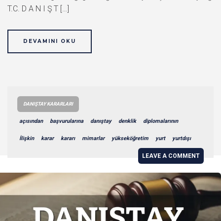
T.C. D A N I Ş T […]
DEVAMINI OKU
DANIŞTAY KARARLARI
açısından
başvurularına
danıştay
denklik
diplomalarının
İlişkin
karar
kararı
mimarlar
yükseköğretim
yurt
yurtdışı
LEAVE A COMMENT